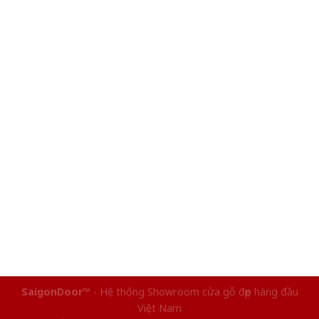
SaigonDoor™
- Hệ thống Showroom cửa gỗ đẹp hàng đầu
Việt Nam