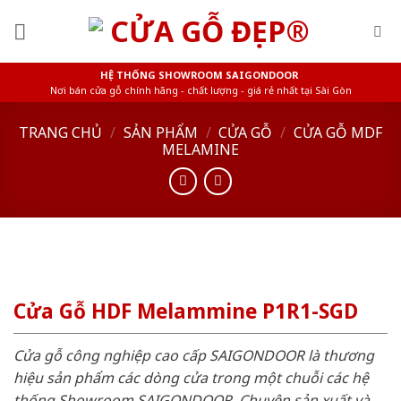
Skip
to
content
HỆ THỐNG SHOWROOM SAIGONDOOR
Nơi bán cửa gỗ chính hãng - chất lượng - giá rẻ nhất tại Sài Gòn
TRANG CHỦ
/
SẢN PHẨM
/
CỬA GỖ
/
CỬA GỖ MDF
MELAMINE
Cửa Gỗ HDF Melammine P1R1-SGD
Cửa gỗ công nghiệp cao cấp SAIGONDOOR là thương
hiệu sản phẩm các dòng cửa trong một chuỗi các hệ
thống Showroom SAIGONDOOR. Chuyên sản xuất và