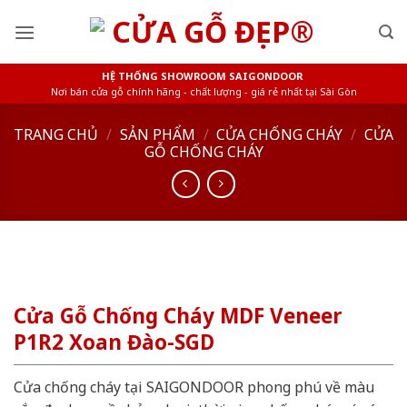
Skip
to
content
HỆ THỐNG SHOWROOM SAIGONDOOR
Nơi bán cửa gỗ chính hãng - chất lượng - giá rẻ nhất tại Sài Gòn
TRANG CHỦ
/
SẢN PHẨM
/
CỬA CHỐNG CHÁY
/
CỬA
GỖ CHỐNG CHÁY
Cửa Gỗ Chống Cháy MDF Veneer
P1R2 Xoan Đào-SGD
Cửa chống cháy tại SAIGONDOOR phong phú về màu