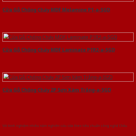
Cửa Gỗ Chống Cháy MDF Melamine P1-a-SGD
Cửa Gỗ Chống Cháy MDF Laminate P1R2-a-SGD
Cửa Gỗ Chống Cháy 2P Sơn Xám Trắng-a-SGD
Với kinh nghiệm nhiêu năm nghiên cứu cửa theo tiêu chuẩn công nghệ Châu
Âu.Chúng tôi tự tin là nhà sản xuất & cung cấp hàng đầu tại Việt Nam!