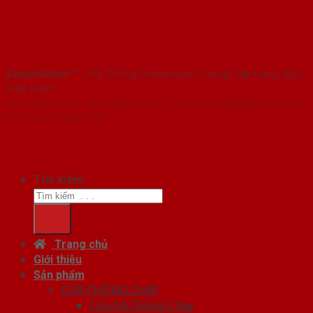
SaigonDoor™
- Hệ thống Showroom cửa gỗ đẹp hàng đầu
Việt Nam
Copyright ⓒ 2016 – 2026 SaigonDoor™ - www.bancuagodep.com | Đơn
vị chủ quản SaigonDoor
Tìm kiếm:
Trang chủ
Giới thiệu
Sản phẩm
CỬA CHỐNG CHÁY
Cửa Gỗ Chống Cháy