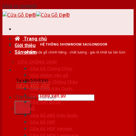
Skip to content
Trang chủ
HỆ THỐNG SHOWROOM SAIGONDOOR
Giới thiệu
Sản phẩm
Nơi bán cửa gỗ chính hãng - chất lượng - giá rẻ nhất tại Sài Gòn
CỬA CHỐNG CHÁY
Cửa Gỗ Chống Cháy
Cửa nhôm vân gỗ
Tư vấn bán hàng
Cửa Thép Chống Cháy
0824.400.400
Cửa thép Hàn Quốc
Cửa thép vân gỗ
Tìm kiếm:
Cửa vân gỗ 5D
CỬA GỖ
Cửa Gỗ ABS Hàn Quốc
Cửa Gỗ HDF
Cửa Gỗ HDF Veneer
Cửa Gỗ MDF Laminate