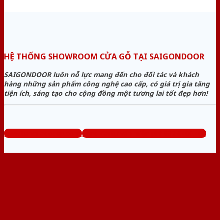
HỆ THỐNG SHOWROOM CỬA GỖ TẠI SAIGONDOOR
SAIGONDOOR luôn nỗ lực mang đến cho đối tác và khách
hàng những sản phẩm công nghệ cao cấp, có giá trị gia tăng
tiện ích, sáng tạo cho cộng đồng một tương lai tốt đẹp hơn!
www.bancuagodep.com
Tổng đài tư vấn miễn phí: 0824.400.400