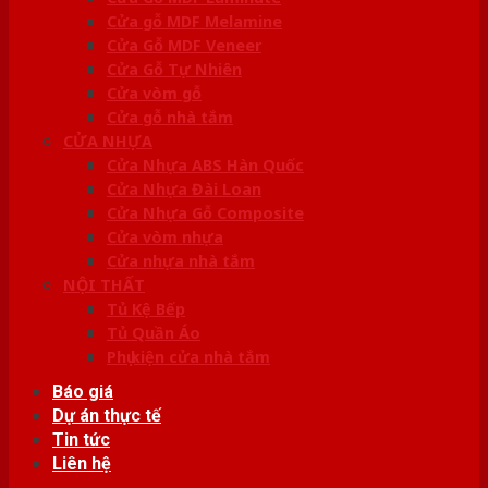
Cửa gỗ MDF Melamine
Cửa Gỗ MDF Veneer
Cửa Gỗ Tự Nhiên
Cửa vòm gỗ
Cửa gỗ nhà tắm
CỬA NHỰA
Cửa Nhựa ABS Hàn Quốc
Cửa Nhựa Đài Loan
Cửa Nhựa Gỗ Composite
Cửa vòm nhựa
Cửa nhựa nhà tắm
NỘI THẤT
Tủ Kệ Bếp
Tủ Quần Áo
Phụ kiện cửa nhà tắm
Báo giá
Dự án thực tế
Tin tức
Liên hệ