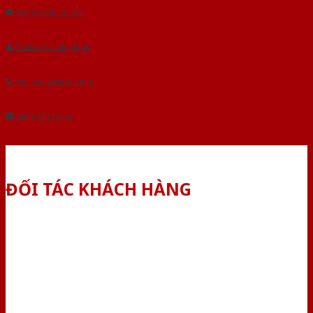
Gửi yêu cầu tư vấn
Tải báo giá tổng hợp
Yêu cầu gọi lại (3 phút)
Dành cho đại lý
ĐỐI TÁC KHÁCH HÀNG