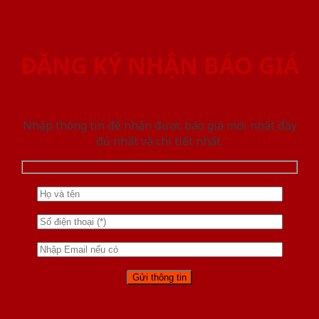
ĐĂNG KÝ NHẬN BÁO GIÁ
Nhập thông tin để nhận được báo giá mới nhât đầy
đủ nhất và chi tiết nhất.