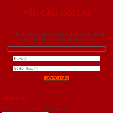
YÊU CẦU GỌI LẠI
Vui lòng nhập thông tin để chúng tôi có thể liên hệ
với quý khách trong thời gian nhanh nhất.
Đăng nhập
Tên tài khoản hoặc địa chỉ email
*