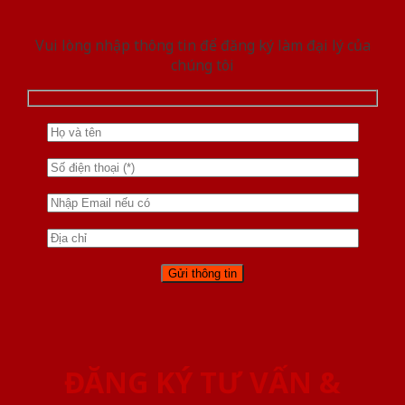
Vui lòng nhập thông tin để đăng ký làm đại lý của
chúng tôi
ĐĂNG KÝ TƯ VẤN &