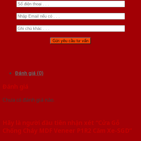
Đánh giá (0)
Đánh giá
Chưa có đánh giá nào.
Hãy là người đầu tiên nhận xét “Cửa Gỗ
Chống Cháy MDF Veneer P1R2 Căm Xe-SGD”