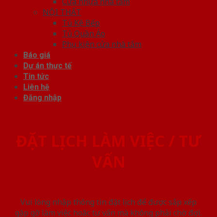
Cửa nhựa nhà tắm
NỘI THẤT
Tủ Kệ Bếp
Tủ Quần Áo
Phụ kiện cửa nhà tắm
Báo giá
Dự án thực tế
Tin tức
Liên hệ
Đăng nhập
ĐẶT LỊCH LÀM VIỆC / TƯ
VẤN
Vui lòng nhập thông tin đặt lịch để được sắp xếp
gặp gỡ làm việc hoăc tư vấn mà không phải chờ đợi.