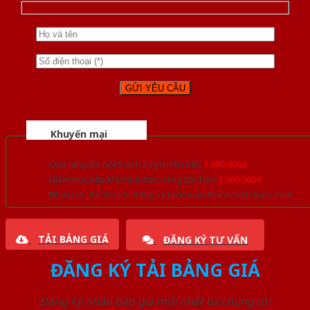
Khuyến mại
Quà tặng đồ nội thất trang trí lên đến
1.000.000đ
Giảm trực tiếp khi mua đơn hàng lớn hơn
3.000.000đ
Nhiều ưu đãi lớn khi đăng ký tài khoản thành viên thân thiết
TẢI BẢNG GIÁ
ĐĂNG KÝ TƯ VẤN
ĐĂNG KÝ TẢI BẢNG GIÁ
Đăng ký nhận báo giá mới nhất từ chúng tôi