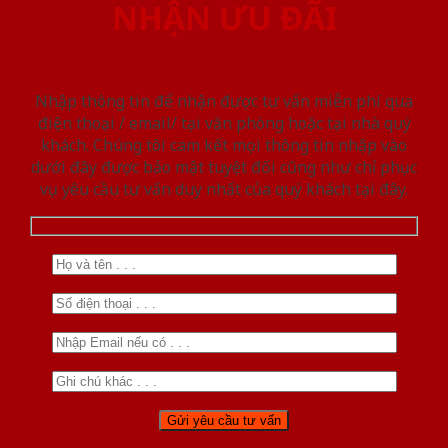
NHẬN ƯU ĐÃI
Nhập thông tin để nhận được tư vấn miễn phí qua
điện thoại / email/ tại văn phòng hoặc tại nhà quý
khách. Chúng tôi cam kết mọi thông tin nhập vào
dưới đây được bảo mật tuyệt đối cũng như chỉ phục
vụ yêu cầu tư vấn duy nhất của quý khách tại đây.