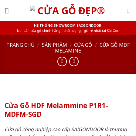
Skip
to
content
HỆ THỐNG SHOWROOM SAIGONDOOR
Nơi bán cửa gỗ chính hãng - chất lượng - giá rẻ nhất tại Sài Gòn
TRANG CHỦ
/
SẢN PHẨM
/
CỬA GỖ
/
CỬA GỖ MDF
MELAMINE
Cửa Gỗ HDF Melammine P1R1-
MDFM-SGD
Cửa gỗ công nghiệp cao cấp SAIGONDOOR là thương