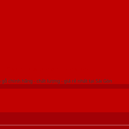
 THỐNG SHOWROOM SAIGONDOOR
gỗ chính hãng - chất lượng - giá rẻ nhất tại Sài Gòn