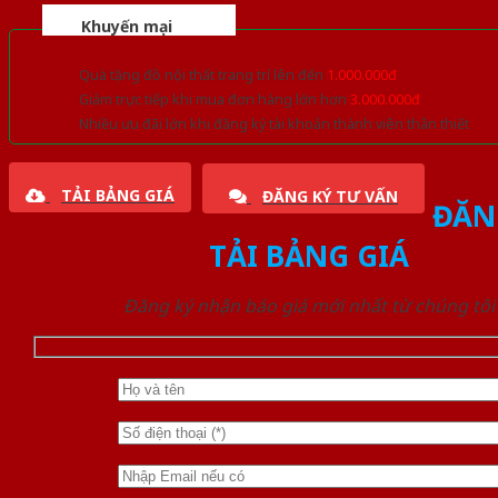
Khuyến mại
Quà tặng đồ nội thất trang trí lên đến
1.000.000đ
Giảm trực tiếp khi mua đơn hàng lớn hơn
3.000.000đ
Nhiều ưu đãi lớn khi đăng ký tài khoản thành viên thân thiết
TẢI BẢNG GIÁ
ĐĂNG KÝ TƯ VẤN
ĐĂN
TẢI BẢNG GIÁ
Đăng ký nhận báo giá mới nhất từ chúng tôi