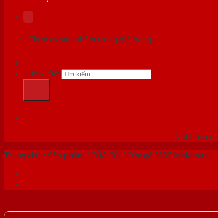
Chưa có sản phẩm trong giỏ hàng.
Tìm kiếm:
HỆ
Nơi bán cửa 
Trang chủ
/
Sản phẩm
/
CỬA GỖ
/
Cửa gỗ MDF Melamine