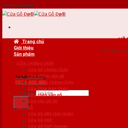
Skip to content
HỆ
Trang chủ
Giới thiệu
Nơi bán cửa 
Sản phẩm
CỬA CHỐNG CHÁY
Cửa Gỗ Chống Cháy
Cửa nhôm vân gỗ
Tư vấn bán hàng
0824.400.400
Cửa Thép Chống Cháy
Cửa thép Hàn Quốc
Tìm kiếm:
Cửa thép vân gỗ
Cửa vân gỗ 5D
CỬA GỖ
Cửa Gỗ ABS Hàn Quốc
Cửa Gỗ HDF
Cửa Gỗ HDF Veneer