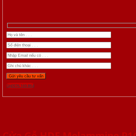
Gọi 0976.169.864
Cửa Gỗ HDF Melammine P1