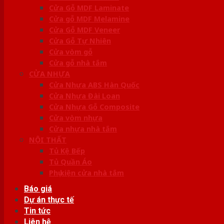
Cửa Gỗ MDF Laminate
Cửa gỗ MDF Melamine
Cửa Gỗ MDF Veneer
Cửa Gỗ Tự Nhiên
Cửa vòm gỗ
Cửa gỗ nhà tắm
CỬA NHỰA
Cửa Nhựa ABS Hàn Quốc
Cửa Nhựa Đài Loan
Cửa Nhựa Gỗ Composite
Cửa vòm nhựa
Cửa nhựa nhà tắm
NỘI THẤT
Tủ Kệ Bếp
Tủ Quần Áo
Phụ kiện cửa nhà tắm
Báo giá
Dự án thực tế
Tin tức
Liên hệ