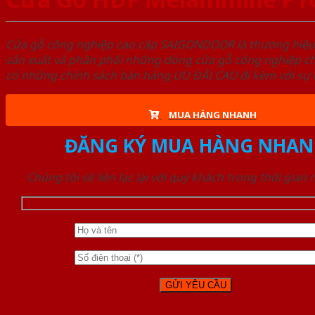
Cửa gỗ công nghiệp cao cấp SAIGONDOOR là thương hiệ
sản xuất và phân phối những dòng cửa gỗ công nghiệp ch
có những chính sách bán hàng ƯU ĐÃI CAO đi kèm với sự đ
MUA HÀNG NHANH
ĐĂNG KÝ MUA HÀNG NHAN
Chúng tôi sẽ liên lạc lại với quý khách trong thời gian