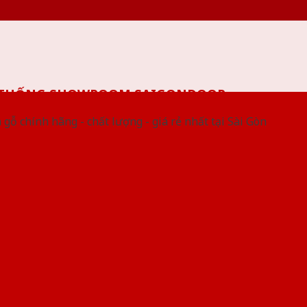
 THỐNG SHOWROOM SAIGONDOOR
gỗ chính hãng - chất lượng - giá rẻ nhất tại Sài Gòn