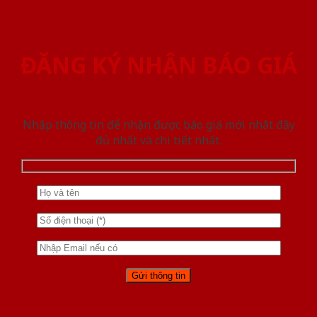
ĐĂNG KÝ NHẬN BÁO GIÁ
Nhập thông tin để nhận được báo giá mới nhât đầy
đủ nhất và chi tiết nhất.