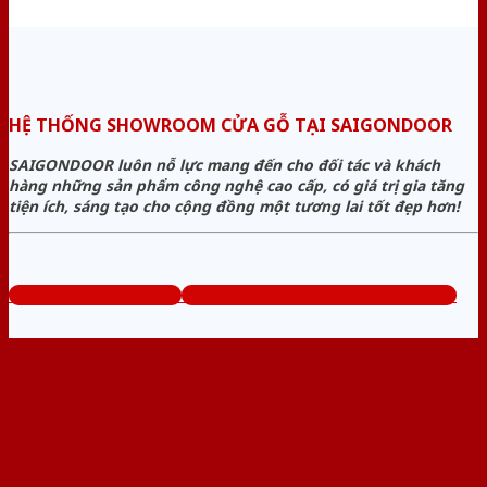
HỆ THỐNG SHOWROOM CỬA GỖ TẠI SAIGONDOOR
SAIGONDOOR luôn nỗ lực mang đến cho đối tác và khách
hàng những sản phẩm công nghệ cao cấp, có giá trị gia tăng
tiện ích, sáng tạo cho cộng đồng một tương lai tốt đẹp hơn!
www.bancuagodep.com
Tổng đài tư vấn miễn phí: 0824.400.400