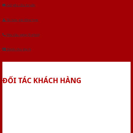
Gửi yêu cầu tư vấn
Tải báo giá tổng hợp
Yêu cầu gọi lại (3 phút)
Dành cho đại lý
ĐỐI TÁC KHÁCH HÀNG