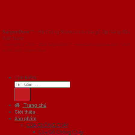
SaigonDoor™
- Hệ thống Showroom cửa gỗ đẹp hàng đầu
Việt Nam
Copyright ⓒ 2016 – 2026 SaigonDoor™ - www.bancuagodep.com | Đơn
vị chủ quản SaigonDoor
Tìm kiếm:
Trang chủ
Giới thiệu
Sản phẩm
CỬA CHỐNG CHÁY
Cửa Gỗ Chống Cháy