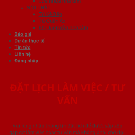
Cửa nhựa nhà tắm
NỘI THẤT
Tủ Kệ Bếp
Tủ Quần Áo
Phụ kiện cửa nhà tắm
Báo giá
Dự án thực tế
Tin tức
Liên hệ
Đăng nhập
ĐẶT LỊCH LÀM VIỆC / TƯ
VẤN
Vui lòng nhập thông tin đặt lịch để được sắp xếp
gặp gỡ làm việc hoăc tư vấn mà không phải chờ đợi.