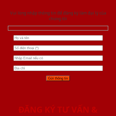
Vui lòng nhập thông tin để đăng ký làm đại lý của
chúng tôi
ĐĂNG KÝ TƯ VẤN &