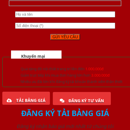
Khuyến mại
Quà tặng đồ nội thất trang trí lên đến
1.000.000đ
Giảm trực tiếp khi mua đơn hàng lớn hơn
3.000.000đ
Nhiều ưu đãi lớn khi đăng ký tài khoản thành viên thân thiết
TẢI BẢNG GIÁ
ĐĂNG KÝ TƯ VẤN
ĐĂNG KÝ TẢI BẢNG GIÁ
Đăng ký nhận báo giá mới nhất từ chúng tôi