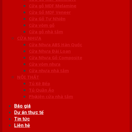
Cửa gỗ MDF Melamine
Cửa Gỗ MDF Veneer
Cửa Gỗ Tự Nhiên
Cửa vòm gỗ
Cửa gỗ nhà tắm
CỬA NHỰA
Cửa Nhựa ABS Hàn Quốc
Cửa Nhựa Đài Loan
Cửa Nhựa Gỗ Composite
Cửa vòm nhựa
Cửa nhựa nhà tắm
NỘI THẤT
Tủ Kệ Bếp
Tủ Quần Áo
Phụ kiện cửa nhà tắm
Báo giá
Dự án thực tế
Tin tức
Liên hệ