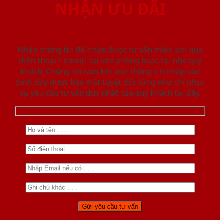
NHẬN ƯU ĐÃI
Nhập thông tin để nhận được tư vấn miễn phí qua
điện thoại / email/ tại văn phòng hoặc tại nhà quý
khách. Chúng tôi cam kết mọi thông tin nhập vào
dưới đây được bảo mật tuyệt đối cũng như chỉ phục
vụ yêu cầu tư vấn duy nhất của quý khách tại đây.