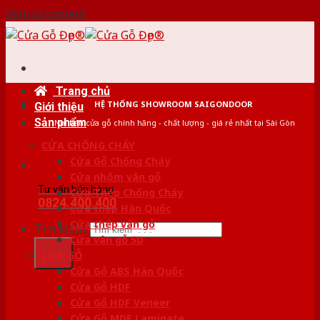
Skip to content
Trang chủ
HỆ THỐNG SHOWROOM SAIGONDOOR
Giới thiệu
Sản phẩm
Nơi bán cửa gỗ chính hãng - chất lượng - giá rẻ nhất tại Sài Gòn
CỬA CHỐNG CHÁY
Cửa Gỗ Chống Cháy
Cửa nhôm vân gỗ
Tư vấn bán hàng
Cửa Thép Chống Cháy
0824.400.400
Cửa thép Hàn Quốc
Cửa thép vân gỗ
Tìm kiếm:
Cửa vân gỗ 5D
CỬA GỖ
Cửa Gỗ ABS Hàn Quốc
Cửa Gỗ HDF
Cửa Gỗ HDF Veneer
Cửa Gỗ MDF Laminate