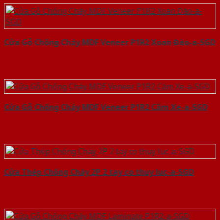
Cửa Gỗ Chống Cháy MDF Veneer P1R2 Xoan Đào-a-SGD
Cửa Gỗ Chống Cháy MDF Veneer P1R2 Căm Xe-a-SGD
Cửa Thép Chống Cháy 2P 2 tay co thuy luc-a-SGD