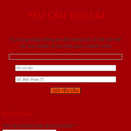
YÊU CẦU GỌI LẠI
Vui lòng nhập thông tin để chúng tôi có thể liên hệ
với quý khách trong thời gian nhanh nhất.
Đăng nhập
Tên tài khoản hoặc địa chỉ email
*