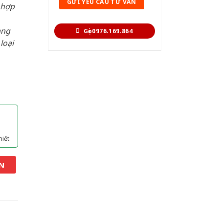
 hợp
àng
Gọi 0976.169.864
loại
hiết
N