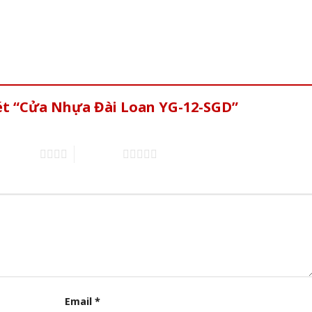
xét “Cửa Nhựa Đài Loan YG-12-SGD”
of 5 stars
5 of 5 stars
Email
*