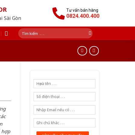
OR
Tư vấn bán hàng
0824.400.400
ại Sài Gòn
Tìm
kiếm:
ơng
các
n
ỗ hợp