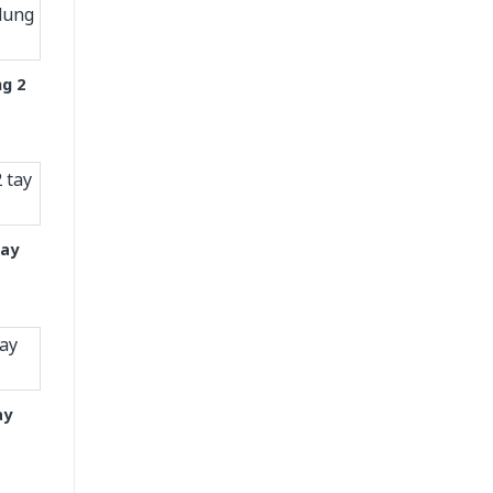
g 2
tay
ay