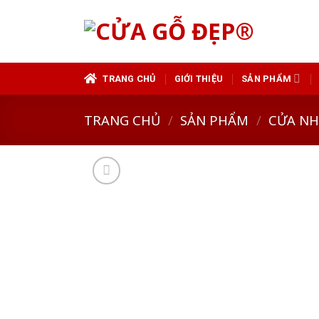
Skip
to
content
TRANG CHỦ
GIỚI THIỆU
SẢN PHẨM
TRANG CHỦ
/
SẢN PHẨM
/
CỬA N