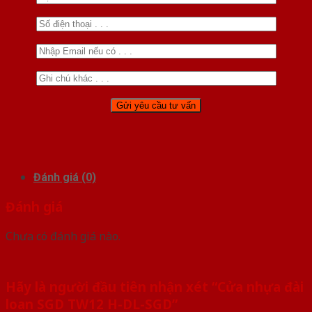
Đánh giá (0)
Đánh giá
Chưa có đánh giá nào.
Hãy là người đầu tiên nhận xét “Cửa nhựa đài
loan SGD TW12 H-DL-SGD”