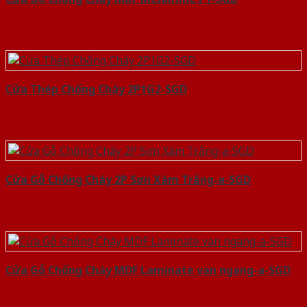
Cửa Thép Chống Cháy 2P1G2-SGD
Cửa Gỗ Chống Cháy 2P Sơn Xám Trắng-a-SGD
Cửa Gỗ Chống Cháy MDF Laminate van ngang-a-SGD