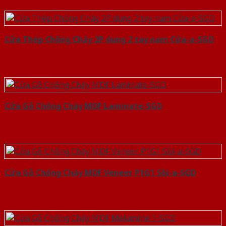
Cửa Thép Chống Cháy 2P dung 2 tay nam Cửa-a-SGD
Cửa Gỗ Chống Cháy MDF Laminate-SGD
Cửa Gỗ Chống Cháy MDF Veneer P1G1 Sồi-a-SGD