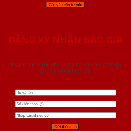
ĐĂNG KÝ NHẬN BÁO GIÁ
Nhập thông tin để nhận được báo giá mới nhât đầy
đủ nhất và chi tiết nhất.