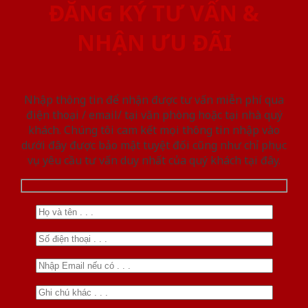
ĐĂNG KÝ TƯ VẤN &
NHẬN ƯU ĐÃI
Nhập thông tin để nhận được tư vấn miễn phí qua
điện thoại / email/ tại văn phòng hoặc tại nhà quý
khách. Chúng tôi cam kết mọi thông tin nhập vào
dưới đây được bảo mật tuyệt đối cũng như chỉ phục
vụ yêu cầu tư vấn duy nhất của quý khách tại đây.