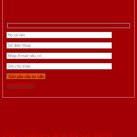
Gọi 0976.169.864
Cửa nhựa đài loan SGD