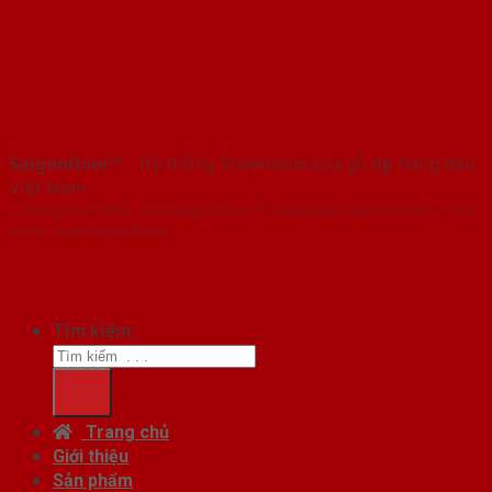
SaigonDoor™
- Hệ thống Showroom cửa gỗ đẹp hàng đầu
Việt Nam
Copyright ⓒ 2016 – 2026 SaigonDoor™ - www.bancuagodep.com | Đơn
vị chủ quản SaigonDoor
Tìm kiếm:
Trang chủ
Giới thiệu
Sản phẩm