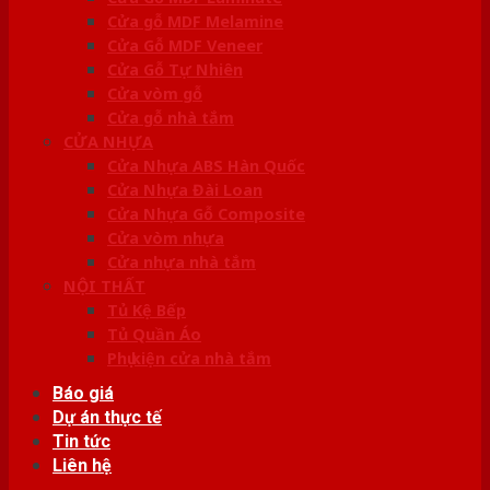
Cửa gỗ MDF Melamine
Cửa Gỗ MDF Veneer
Cửa Gỗ Tự Nhiên
Cửa vòm gỗ
Cửa gỗ nhà tắm
CỬA NHỰA
Cửa Nhựa ABS Hàn Quốc
Cửa Nhựa Đài Loan
Cửa Nhựa Gỗ Composite
Cửa vòm nhựa
Cửa nhựa nhà tắm
NỘI THẤT
Tủ Kệ Bếp
Tủ Quần Áo
Phụ kiện cửa nhà tắm
Báo giá
Dự án thực tế
Tin tức
Liên hệ