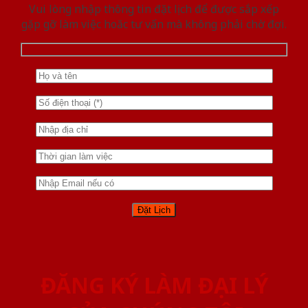
Vui lòng nhập thông tin đặt lịch để được sắp xếp
gặp gỡ làm việc hoăc tư vấn mà không phải chờ đợi.
ĐĂNG KÝ LÀM ĐẠI LÝ