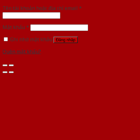
Tên tài khoản hoặc địa chỉ email
*
Mật khẩu
*
Ghi nhớ mật khẩu
Đăng nhập
Quên mật khẩu?