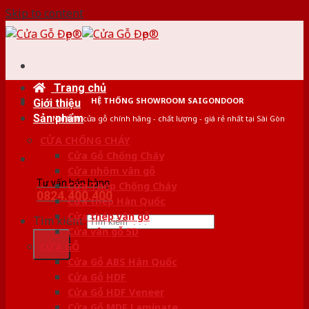
Skip to content
Trang chủ
HỆ THỐNG SHOWROOM SAIGONDOOR
Giới thiệu
Sản phẩm
Nơi bán cửa gỗ chính hãng - chất lượng - giá rẻ nhất tại Sài Gòn
CỬA CHỐNG CHÁY
Cửa Gỗ Chống Cháy
Cửa nhôm vân gỗ
Tư vấn bán hàng
Cửa Thép Chống Cháy
0824.400.400
Cửa thép Hàn Quốc
Cửa thép vân gỗ
Tìm kiếm:
Cửa vân gỗ 5D
CỬA GỖ
Cửa Gỗ ABS Hàn Quốc
Cửa Gỗ HDF
Cửa Gỗ HDF Veneer
Cửa Gỗ MDF Laminate