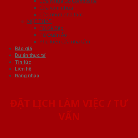
Cửa Nhựa Gỗ Composite
Cửa vòm nhựa
Cửa nhựa nhà tắm
NỘI THẤT
Tủ Kệ Bếp
Tủ Quần Áo
Phụ kiện cửa nhà tắm
Báo giá
Dự án thực tế
Tin tức
Liên hệ
Đăng nhập
ĐẶT LỊCH LÀM VIỆC / TƯ
VẤN