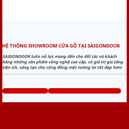
HỆ THỐNG SHOWROOM CỬA GỖ TẠI SAIGONDOOR
SAIGONDOOR luôn nỗ lực mang đến cho đối tác và khách
hàng những sản phẩm công nghệ cao cấp, có giá trị gia tăng
tiện ích, sáng tạo cho cộng đồng một tương lai tốt đẹp hơn!
www.bancuagodep.com
Tổng đài tư vấn miễn phí: 0824.400.400