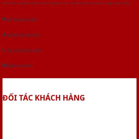
Với kinh nghiệm nhiêu năm nghiên cứu cửa theo tiêu chuẩn công nghệ Châu
Âu.Chúng tôi tự tin là nhà sản xuất & cung cấp hàng đầu tại Việt Nam!
Gửi yêu cầu tư vấn
Tải báo giá tổng hợp
Yêu cầu gọi lại (3 phút)
Dành cho đại lý
ĐỐI TÁC KHÁCH HÀNG