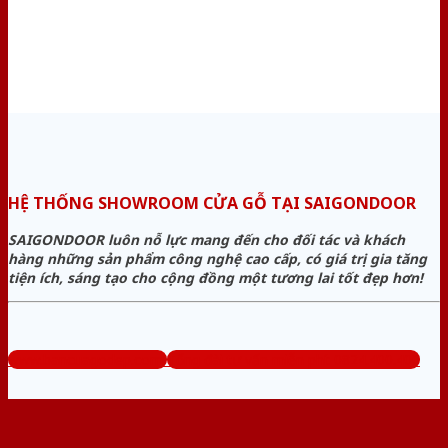
HỆ THỐNG SHOWROOM CỬA GỖ TẠI SAIGONDOOR
SAIGONDOOR luôn nỗ lực mang đến cho đối tác và khách
hàng những sản phẩm công nghệ cao cấp, có giá trị gia tăng
tiện ích, sáng tạo cho cộng đồng một tương lai tốt đẹp hơn!
www.bancuagodep.com
Tổng đài tư vấn miễn phí: 0824.400.400