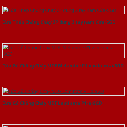
Cửa Thép Chống Cháy 2P dung 2 tay nam Cửa-SGD
Cửa Gỗ Chống Cháy MDF Melamine P1 van kem-a-SGD
Cửa Gỗ Chống Cháy MDF Laminate P1-a-SGD