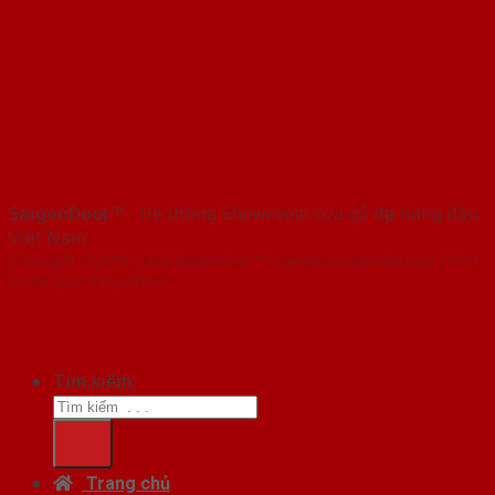
SaigonDoor™
- Hệ thống Showroom cửa gỗ đẹp hàng đầu
Việt Nam
Copyright ⓒ 2016 – 2026 SaigonDoor™ - www.bancuagodep.com | Đơn
vị chủ quản SaigonDoor
Tìm kiếm:
Trang chủ