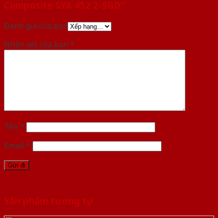
Composite SYA 452 2-SGD”
Đánh giá của bạn
Nhận xét của bạn
*
Tên
*
Email
*
Sản phẩm tương tự