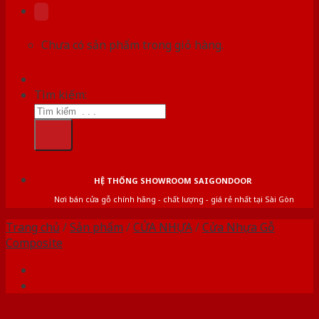
Chưa có sản phẩm trong giỏ hàng.
Tìm kiếm:
HỆ THỐNG SHOWROOM SAIGONDOOR
Nơi bán cửa gỗ chính hãng - chất lượng - giá rẻ nhất tại Sài Gòn
Trang chủ
/
Sản phẩm
/
CỬA NHỰA
/
Cửa Nhựa Gỗ
Composite