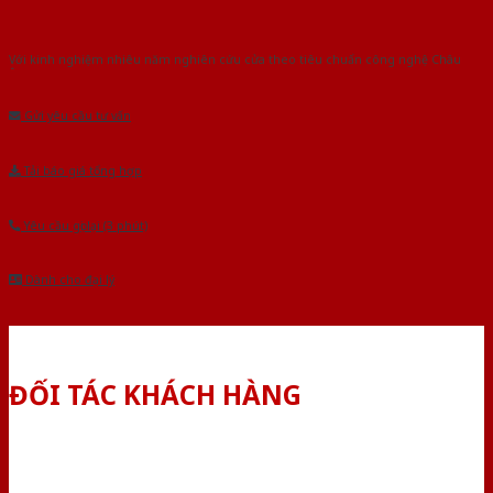
Với kinh nghiệm nhiêu năm nghiên cứu cửa theo tiêu chuẩn công nghệ Châu
Âu.Chúng tôi tự tin là nhà sản xuất & cung cấp hàng đầu tại Việt Nam!
Gửi yêu cầu tư vấn
Tải báo giá tổng hợp
Yêu cầu gọi lại (3 phút)
Dành cho đại lý
ĐỐI TÁC KHÁCH HÀNG