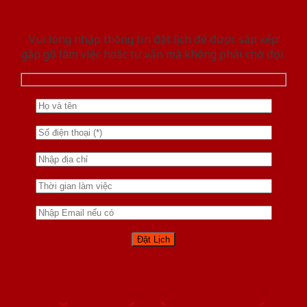
Vui lòng nhập thông tin đặt lịch để được sắp xếp
gặp gỡ làm việc hoăc tư vấn mà không phải chờ đợi.