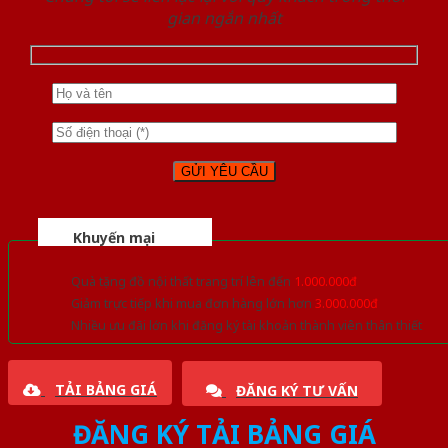
gian ngắn nhất
Khuyến mại
Quà tặng đồ nội thất trang trí lên đến
1.000.000đ
Giảm trực tiếp khi mua đơn hàng lớn hơn
3.000.000đ
Nhiều ưu đãi lớn khi đăng ký tài khoản thành viên thân thiết
TẢI BẢNG GIÁ
ĐĂNG KÝ TƯ VẤN
ĐĂNG KÝ TẢI BẢNG GIÁ