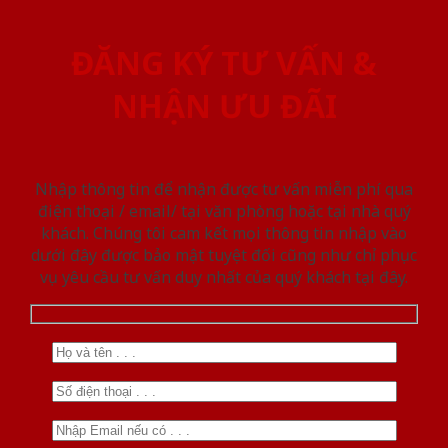
ĐĂNG KÝ TƯ VẤN &
NHẬN ƯU ĐÃI
Nhập thông tin để nhận được tư vấn miễn phí qua
điện thoại / email/ tại văn phòng hoặc tại nhà quý
khách. Chúng tôi cam kết mọi thông tin nhập vào
dưới đây được bảo mật tuyệt đối cũng như chỉ phục
vụ yêu cầu tư vấn duy nhất của quý khách tại đây.