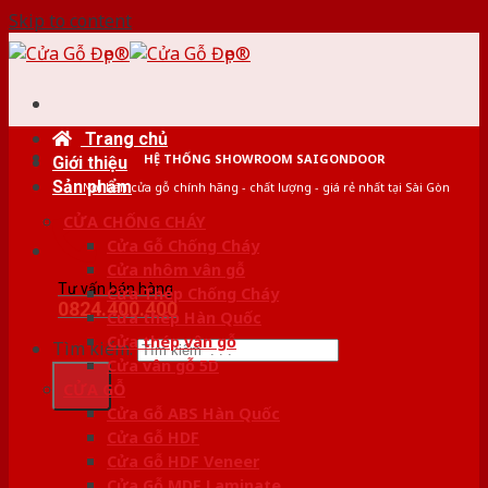
Skip to content
Trang chủ
HỆ THỐNG SHOWROOM SAIGONDOOR
Giới thiệu
Sản phẩm
Nơi bán cửa gỗ chính hãng - chất lượng - giá rẻ nhất tại Sài Gòn
CỬA CHỐNG CHÁY
Cửa Gỗ Chống Cháy
Cửa nhôm vân gỗ
Tư vấn bán hàng
Cửa Thép Chống Cháy
0824.400.400
Cửa thép Hàn Quốc
Cửa thép vân gỗ
Tìm kiếm:
Cửa vân gỗ 5D
CỬA GỖ
Cửa Gỗ ABS Hàn Quốc
Cửa Gỗ HDF
Cửa Gỗ HDF Veneer
Cửa Gỗ MDF Laminate