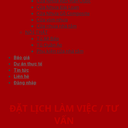
Cửa Nhựa ABS Hàn Quốc
Cửa Nhựa Đài Loan
Cửa Nhựa Gỗ Composite
Cửa vòm nhựa
Cửa nhựa nhà tắm
NỘI THẤT
Tủ Kệ Bếp
Tủ Quần Áo
Phụ kiện cửa nhà tắm
Báo giá
Dự án thực tế
Tin tức
Liên hệ
Đăng nhập
ĐẶT LỊCH LÀM VIỆC / TƯ
VẤN