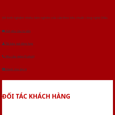
Với kinh nghiệm nhiêu năm nghiên cứu cửa theo tiêu chuẩn công nghệ Châu
Âu.Chúng tôi tự tin là nhà sản xuất & cung cấp hàng đầu tại Việt Nam!
Gửi yêu cầu tư vấn
Tải báo giá tổng hợp
Yêu cầu gọi lại (3 phút)
Dành cho đại lý
ĐỐI TÁC KHÁCH HÀNG