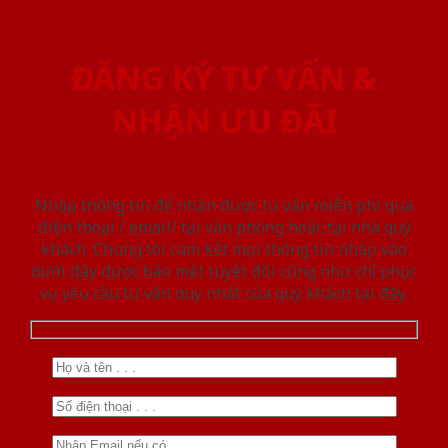
ĐĂNG KÝ TƯ VẤN &
NHẬN ƯU ĐÃI
Nhập thông tin để nhận được tư vấn miễn phí qua
điện thoại / email/ tại văn phòng hoặc tại nhà quý
khách. Chúng tôi cam kết mọi thông tin nhập vào
dưới đây được bảo mật tuyệt đối cũng như chỉ phục
vụ yêu cầu tư vấn duy nhất của quý khách tại đây.