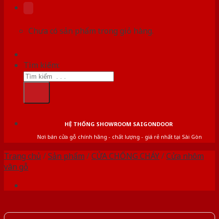
Chưa có sản phẩm trong giỏ hàng.
Tìm kiếm:
HỆ THỐNG SHOWROOM SAIGONDOOR
Nơi bán cửa gỗ chính hãng - chất lượng - giá rẻ nhất tại Sài Gòn
Trang chủ
/
Sản phẩm
/
CỬA CHỐNG CHÁY
/
Cửa nhôm
vân gỗ