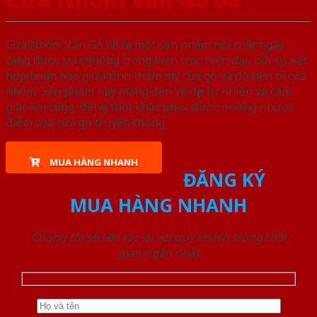
Cửa Nhôm Vân Gỗ 68 là một sản phẩm nội thất ngày
càng được ưa chuộng trong kiến trúc hiện đại, bởi sự kết
hợp hoàn hảo giữa tính thẩm mỹ của gỗ và độ bền bỉ của
nhôm. Sản phẩm này mang đến vẻ đẹp tự nhiên và cảm
giác ấm cúng, đồng thời khắc phục được những nhược
điểm của cửa gỗ truyền thống.
MUA HÀNG NHANH
ĐĂNG KÝ
MUA HÀNG NHANH
Chúng tôi sẽ liên lạc lại với quý khách trong thời
gian ngắn nhất