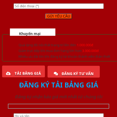
Khuyến mại
Quà tặng đồ nội thất trang trí lên đến
1.000.000đ
Giảm trực tiếp khi mua đơn hàng lớn hơn
3.000.000đ
Nhiều ưu đãi lớn khi đăng ký tài khoản thành viên thân thiết
TẢI BẢNG GIÁ
ĐĂNG KÝ TƯ VẤN
ĐĂNG KÝ TẢI BẢNG GIÁ
Đăng ký nhận báo giá mới nhất từ chúng tôi