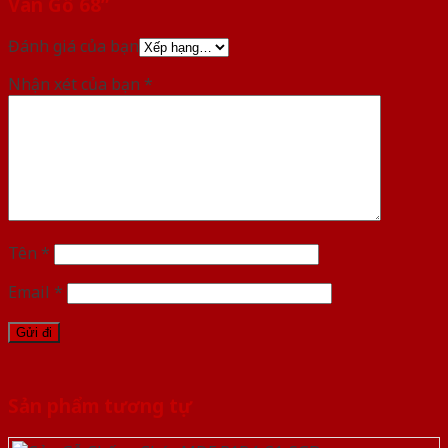
Vân Gỗ 68”
Đánh giá của bạn
Nhận xét của bạn
*
Tên
*
Email
*
Sản phẩm tương tự