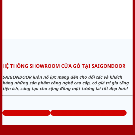
HỆ THỐNG SHOWROOM CỬA GỖ TẠI SAIGONDOOR
SAIGONDOOR luôn nỗ lực mang đến cho đối tác và khách
hàng những sản phẩm công nghệ cao cấp, có giá trị gia tăng
tiện ích, sáng tạo cho cộng đồng một tương lai tốt đẹp hơn!
www.bancuagodep.com
Tổng đài tư vấn miễn phí: 0824.400.400