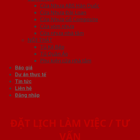
Cửa Nhựa ABS Hàn Quốc
Cửa Nhựa Đài Loan
Cửa Nhựa Gỗ Composite
Cửa vòm nhựa
Cửa nhựa nhà tắm
NỘI THẤT
Tủ Kệ Bếp
Tủ Quần Áo
Phụ kiện cửa nhà tắm
Báo giá
Dự án thực tế
Tin tức
Liên hệ
Đăng nhập
ĐẶT LỊCH LÀM VIỆC / TƯ
VẤN