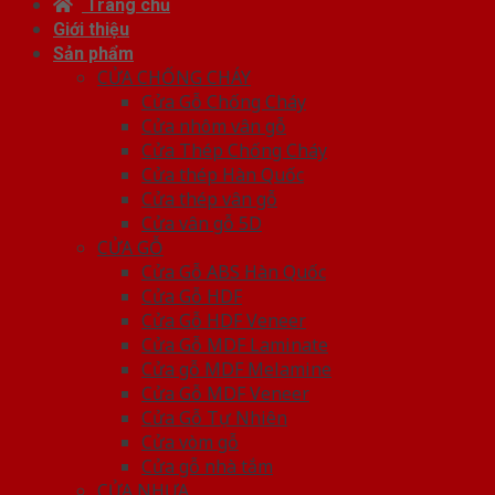
Trang chủ
Giới thiệu
Sản phẩm
CỬA CHỐNG CHÁY
Cửa Gỗ Chống Cháy
Cửa nhôm vân gỗ
Cửa Thép Chống Cháy
Cửa thép Hàn Quốc
Cửa thép vân gỗ
Cửa vân gỗ 5D
CỬA GỖ
Cửa Gỗ ABS Hàn Quốc
Cửa Gỗ HDF
Cửa Gỗ HDF Veneer
Cửa Gỗ MDF Laminate
Cửa gỗ MDF Melamine
Cửa Gỗ MDF Veneer
Cửa Gỗ Tự Nhiên
Cửa vòm gỗ
Cửa gỗ nhà tắm
CỬA NHỰA