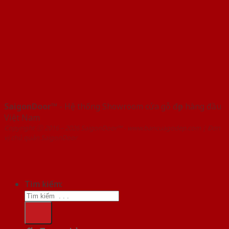
SaigonDoor™
- Hệ thống Showroom cửa gỗ đẹp hàng đầu
Việt Nam
Copyright ⓒ 2016 – 2026 SaigonDoor™ - www.bancuagodep.com | Đơn
vị chủ quản SaigonDoor
Tìm kiếm: