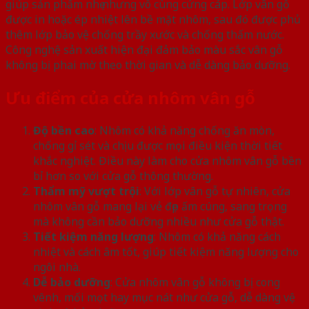
giúp sản phẩm nhẹ nhưng vô cùng cứng cáp. Lớp vân gỗ
được in hoặc ép nhiệt lên bề mặt nhôm, sau đó được phủ
thêm lớp bảo vệ chống trầy xước và chống thấm nước.
Công nghệ sản xuất hiện đại đảm bảo màu sắc vân gỗ
không bị phai mờ theo thời gian và dễ dàng bảo dưỡng.
Ưu điểm của cửa nhôm vân gỗ
Độ bền cao
: Nhôm có khả năng chống ăn mòn,
chống gỉ sét và chịu được mọi điều kiện thời tiết
khắc nghiệt. Điều này làm cho cửa nhôm vân gỗ bền
bỉ hơn so với cửa gỗ thông thường.
Thẩm mỹ vượt trội
: Với lớp vân gỗ tự nhiên, cửa
nhôm vân gỗ mang lại vẻ đẹp ấm cúng, sang trọng
mà không cần bảo dưỡng nhiều như cửa gỗ thật.
Tiết kiệm năng lượng
: Nhôm có khả năng cách
nhiệt và cách âm tốt, giúp tiết kiệm năng lượng cho
ngôi nhà.
Dễ bảo dưỡng
: Cửa nhôm vân gỗ không bị cong
vênh, mối mọt hay mục nát như cửa gỗ, dễ dàng vệ