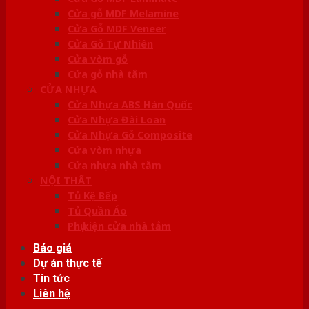
Cửa gỗ MDF Melamine
Cửa Gỗ MDF Veneer
Cửa Gỗ Tự Nhiên
Cửa vòm gỗ
Cửa gỗ nhà tắm
CỬA NHỰA
Cửa Nhựa ABS Hàn Quốc
Cửa Nhựa Đài Loan
Cửa Nhựa Gỗ Composite
Cửa vòm nhựa
Cửa nhựa nhà tắm
NỘI THẤT
Tủ Kệ Bếp
Tủ Quần Áo
Phụ kiện cửa nhà tắm
Báo giá
Dự án thực tế
Tin tức
Liên hệ