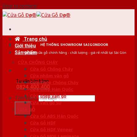
Skip to content
Trang chủ
HỆ THỐNG SHOWROOM SAIGONDOOR
Giới thiệu
Sản phẩm
Nơi bán cửa gỗ chính hãng - chất lượng - giá rẻ nhất tại Sài Gòn
CỬA CHỐNG CHÁY
Cửa Gỗ Chống Cháy
Cửa nhôm vân gỗ
Tư vấn bán hàng
Cửa Thép Chống Cháy
0824.400.400
Cửa thép Hàn Quốc
Cửa thép vân gỗ
Tìm kiếm:
Cửa vân gỗ 5D
CỬA GỖ
Cửa Gỗ ABS Hàn Quốc
Cửa Gỗ HDF
Cửa Gỗ HDF Veneer
Cửa Gỗ MDF Laminate