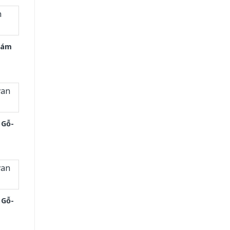
Xám
 Gỗ-
 Gỗ-