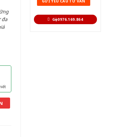
hững
 đa
Gọi 0976.169.864
iá
hiết
N