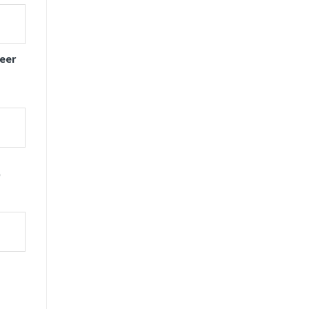
eer
D