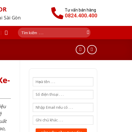
OR
Tư vấn bán hàng
0824.400.400
ại Sài Gòn
Tìm
kiếm:
Xe-
iệu
ệ
uất
ao,