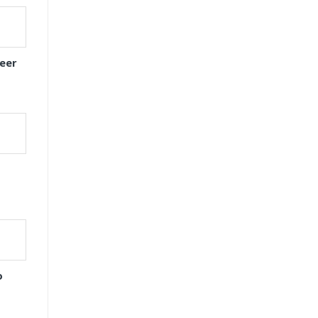
eer
o