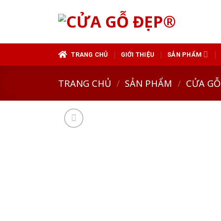
Skip
to
content
TRANG CHỦ
GIỚI THIỆU
SẢN PHẨM
TRANG CHỦ
/
SẢN PHẨM
/
CỬA GỖ