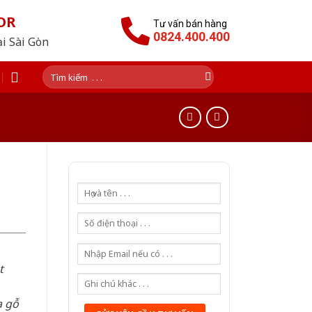
OR
Tư vấn bán hàng
0824.400.400
ại Sài Gòn
Tìm
kiếm:
t
a gỗ