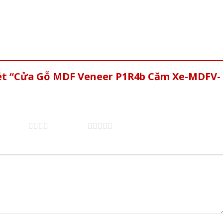
xét “Cửa Gỗ MDF Veneer P1R4b Căm Xe-MDFV-
of 5 stars
5 of 5 stars