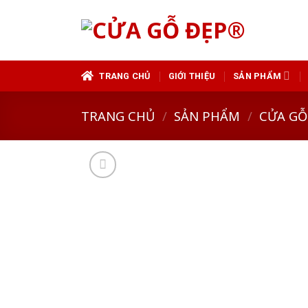
Skip
to
content
TRANG CHỦ
GIỚI THIỆU
SẢN PHẨM
TRANG CHỦ
/
SẢN PHẨM
/
CỬA GỖ