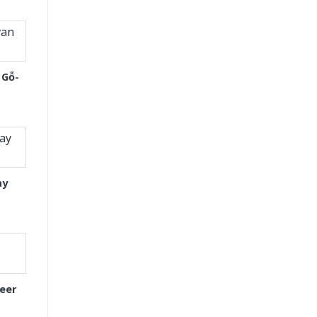
 Gỗ-
ay
eer