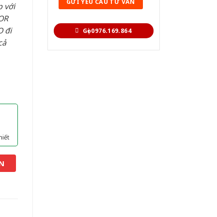
 với
OR
 đi
Gọi 0976.169.864
cả
hiết
N