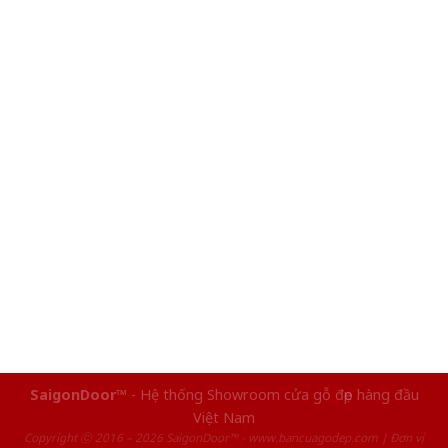
SaigonDoor™
- Hệ thống Showroom cửa gỗ đẹp hàng đầu
Việt Nam
Copyright ⓒ 2016 – 2026 SaigonDoor™ - www.bancuagodep.com | Đơn vị