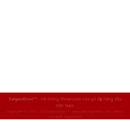
SaigonDoor™
- Hệ thống Showroom cửa gỗ đẹp hàng đầu
Việt Nam
Copyright ⓒ 2016 – 2026 SaigonDoor™ - www.bancuagodep.com | Đơn vị
chủ quản SaigonDoor