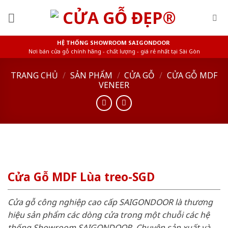
Skip
to
content
HỆ THỐNG SHOWROOM SAIGONDOOR
Nơi bán cửa gỗ chính hãng - chất lượng - giá rẻ nhất tại Sài Gòn
TRANG CHỦ
/
SẢN PHẨM
/
CỬA GỖ
/
CỬA GỖ MDF
VENEER
Cửa Gỗ MDF Lùa treo-SGD
Cửa gỗ công nghiệp cao cấp SAIGONDOOR là thương
hiệu sản phẩm các dòng cửa trong một chuỗi các hệ
thống Showroom SAIGONDOOR. Chuyên sản xuất và