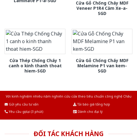
Laminate P1-a-SGD
Cửa Gỗ Chống Cháy MDF
Veneer P1R4 Căm Xe-a-
SGD
Cửa Thép Chống Cháy 1
Cửa Gỗ Chống Cháy MDF
canh o kinh thanh thoat
Melamine P1 van kem-
hiem-SGD
SGD
Với kinh nghiệm nhiêu năm nghiên cứu cửa theo tiêu chuẩn công nghệ Châu
Âu.Chúng tôi tự tin là nhà sản xuất & cung cấp hàng đầu tại Việt Nam!
Gửi yêu cầu tư vấn
Tải báo giá tổng hợp
Yêu cầu gọi lại (3 phút)
Dành cho đại lý
ĐỐI TÁC KHÁCH HÀNG