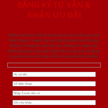
ĐĂNG KÝ TƯ VẤN &
NHẬN ƯU ĐÃI
Nhập thông tin để nhận được tư vấn miễn phí qua
điện thoại / email/ tại văn phòng hoặc tại nhà quý
khách. Chúng tôi cam kết mọi thông tin nhập vào
dưới đây được bảo mật tuyệt đối cũng như chỉ phục
vụ yêu cầu tư vấn duy nhất của quý khách tại đây.