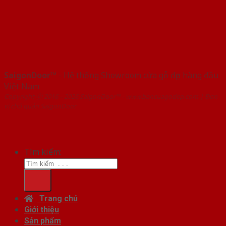
SaigonDoor™
- Hệ thống Showroom cửa gỗ đẹp hàng đầu
Việt Nam
Copyright ⓒ 2016 – 2026 SaigonDoor™ - www.bancuagodep.com | Đơn
vị chủ quản SaigonDoor
Tìm kiếm:
Trang chủ
Giới thiệu
Sản phẩm