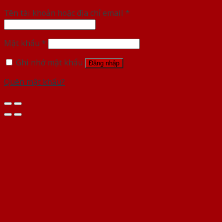
Tên tài khoản hoặc địa chỉ email
*
Mật khẩu
*
Ghi nhớ mật khẩu
Đăng nhập
Quên mật khẩu?