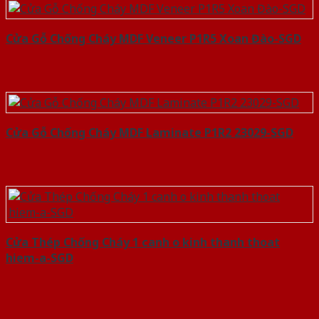
Cửa Gỗ Chống Cháy MDF Veneer P1R5 Xoan Đào-SGD
Cửa Gỗ Chống Cháy MDF Laminate P1R2 23029-SGD
Cửa Thép Chống Cháy 1 canh o kinh thanh thoat
hiem-a-SGD