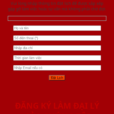
Vui lòng nhập thông tin đặt lịch để được sắp xếp
gặp gỡ làm việc hoăc tư vấn mà không phải chờ đợi.
ĐĂNG KÝ LÀM ĐẠI LÝ