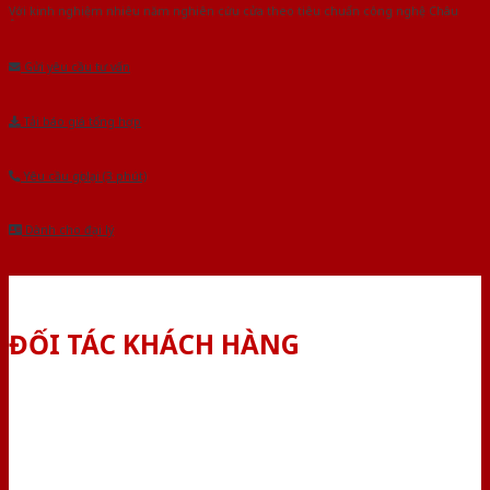
Với kinh nghiệm nhiêu năm nghiên cứu cửa theo tiêu chuẩn công nghệ Châu
Âu.Chúng tôi tự tin là nhà sản xuất & cung cấp hàng đầu tại Việt Nam!
Gửi yêu cầu tư vấn
Tải báo giá tổng hợp
Yêu cầu gọi lại (3 phút)
Dành cho đại lý
ĐỐI TÁC KHÁCH HÀNG