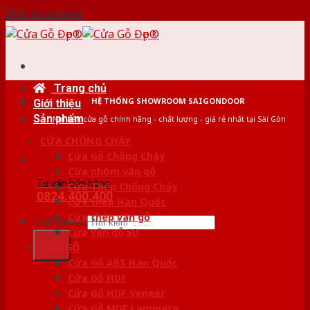
Skip to content
Trang chủ
HỆ THỐNG SHOWROOM SAIGONDOOR
Giới thiệu
Sản phẩm
Nơi bán cửa gỗ chính hãng - chất lượng - giá rẻ nhất tại Sài Gòn
CỬA CHỐNG CHÁY
Cửa Gỗ Chống Cháy
Cửa nhôm vân gỗ
Tư vấn bán hàng
Cửa Thép Chống Cháy
0824.400.400
Cửa thép Hàn Quốc
Cửa thép vân gỗ
Tìm kiếm:
Cửa vân gỗ 5D
CỬA GỖ
Cửa Gỗ ABS Hàn Quốc
Cửa Gỗ HDF
Cửa Gỗ HDF Veneer
Cửa Gỗ MDF Laminate