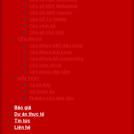
Cửa gỗ MDF Melamine
Cửa Gỗ MDF Veneer
Cửa Gỗ Tự Nhiên
Cửa vòm gỗ
Cửa gỗ nhà tắm
CỬA NHỰA
Cửa Nhựa ABS Hàn Quốc
Cửa Nhựa Đài Loan
Cửa Nhựa Gỗ Composite
Cửa vòm nhựa
Cửa nhựa nhà tắm
NỘI THẤT
Tủ Kệ Bếp
Tủ Quần Áo
Phụ kiện cửa nhà tắm
Báo giá
Dự án thực tế
Tin tức
Liên hệ