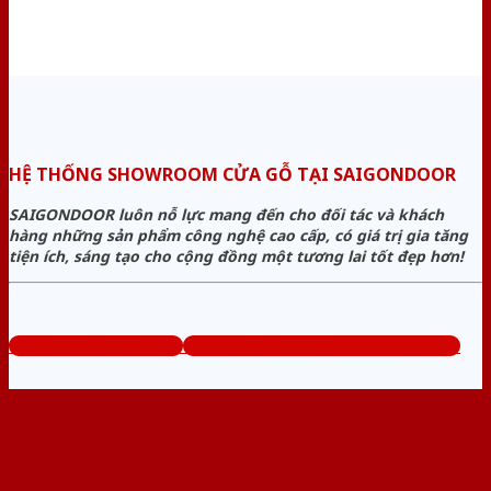
HỆ THỐNG SHOWROOM CỬA GỖ TẠI SAIGONDOOR
SAIGONDOOR luôn nỗ lực mang đến cho đối tác và khách
hàng những sản phẩm công nghệ cao cấp, có giá trị gia tăng
tiện ích, sáng tạo cho cộng đồng một tương lai tốt đẹp hơn!
www.bancuagodep.com
Tổng đài tư vấn miễn phí: 0824.400.400