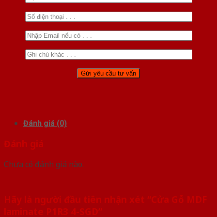
Đánh giá (0)
Đánh giá
Chưa có đánh giá nào.
Hãy là người đầu tiên nhận xét “Cửa Gỗ MDF
laminate P1R3 4-SGD”