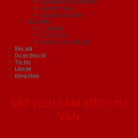
Cửa Nhựa Gỗ Composite
Cửa vòm nhựa
Cửa nhựa nhà tắm
NỘI THẤT
Tủ Kệ Bếp
Tủ Quần Áo
Phụ kiện cửa nhà tắm
Báo giá
Dự án thực tế
Tin tức
Liên hệ
Đăng nhập
ĐẶT LỊCH LÀM VIỆC / TƯ
VẤN