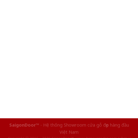
SaigonDoor™
- Hệ thống Showroom cửa gỗ đẹp hàng đầu
Việt Nam