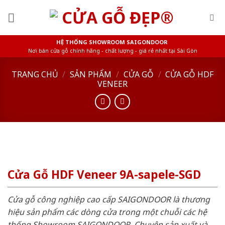
Skip
to
content
HỆ THỐNG SHOWROOM SAIGONDOOR
Nơi bán cửa gỗ chính hãng - chất lượng - giá rẻ nhất tại Sài Gòn
TRANG CHỦ
/
SẢN PHẨM
/
CỬA GỖ
/
CỬA GỖ HDF
VENEER
Cửa Gỗ HDF Veneer 9A-sapele-SGD
Cửa gỗ công nghiệp cao cấp SAIGONDOOR là thương
hiệu sản phẩm các dòng cửa trong một chuỗi các hệ
thống Showroom SAIGONDOOR. Chuyên sản xuất và