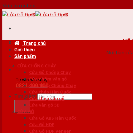
Skip to content
HỆ
Trang chủ
Giới thiệu
Nơi bán cửa 
Sản phẩm
CỬA CHỐNG CHÁY
Cửa Gỗ Chống Cháy
Cửa nhôm vân gỗ
Tư vấn bán hàng
0824.400.400
Cửa Thép Chống Cháy
Cửa thép Hàn Quốc
Tìm kiếm:
Cửa thép vân gỗ
Cửa vân gỗ 5D
CỬA GỖ
Cửa Gỗ ABS Hàn Quốc
Cửa Gỗ HDF
Cửa Gỗ HDF Veneer