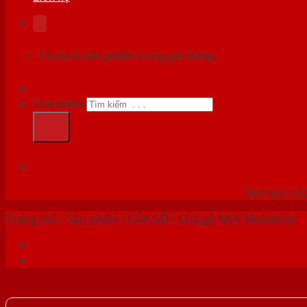
Chưa có sản phẩm trong giỏ hàng.
Tìm kiếm:
HỆ
Nơi bán cửa 
Trang chủ
/
Sản phẩm
/
CỬA GỖ
/
Cửa gỗ MDF Melamine