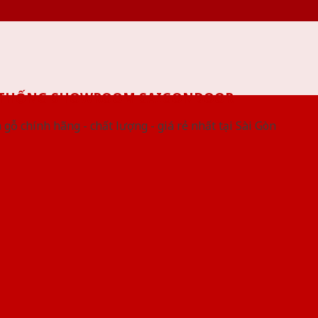
 THỐNG SHOWROOM SAIGONDOOR
gỗ chính hãng - chất lượng - giá rẻ nhất tại Sài Gòn