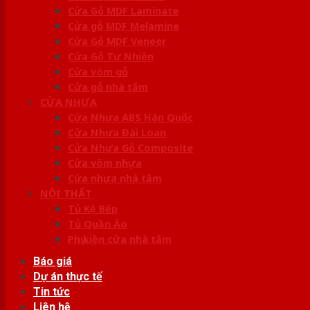
Cửa Gỗ MDF Laminate
Cửa gỗ MDF Melamine
Cửa Gỗ MDF Veneer
Cửa Gỗ Tự Nhiên
Cửa vòm gỗ
Cửa gỗ nhà tắm
CỬA NHỰA
Cửa Nhựa ABS Hàn Quốc
Cửa Nhựa Đài Loan
Cửa Nhựa Gỗ Composite
Cửa vòm nhựa
Cửa nhựa nhà tắm
NỘI THẤT
Tủ Kệ Bếp
Tủ Quần Áo
Phụ kiện cửa nhà tắm
Báo giá
Dự án thực tế
Tin tức
Liên hệ