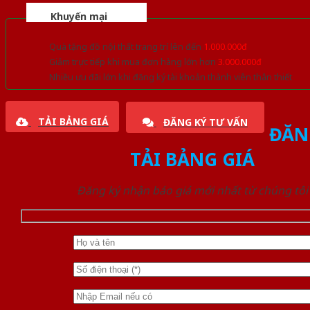
Khuyến mại
Quà tặng đồ nội thất trang trí lên đến
1.000.000đ
Giảm trực tiếp khi mua đơn hàng lớn hơn
3.000.000đ
Nhiều ưu đãi lớn khi đăng ký tài khoản thành viên thân thiết
TẢI BẢNG GIÁ
ĐĂNG KÝ TƯ VẤN
ĐĂN
TẢI BẢNG GIÁ
Đăng ký nhận báo giá mới nhất từ chúng tôi