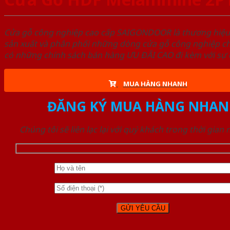
Cửa gỗ công nghiệp cao cấp SAIGONDOOR là thương hiệ
sản xuất và phân phối những dòng cửa gỗ công nghiệp ch
có những chính sách bán hàng ƯU ĐÃI CAO đi kèm với sự đ
MUA HÀNG NHANH
ĐĂNG KÝ MUA HÀNG NHAN
Chúng tôi sẽ liên lạc lại với quý khách trong thời gian