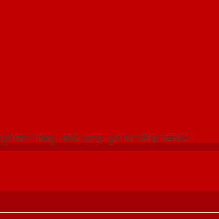
 THỐNG SHOWROOM SAIGONDOOR
gỗ chính hãng - chất lượng - giá rẻ nhất tại Sài Gòn