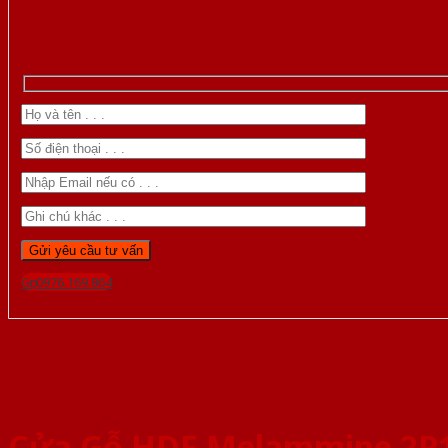
Gọi 0976.169.864
Cửa Gỗ HDF Melammine 2