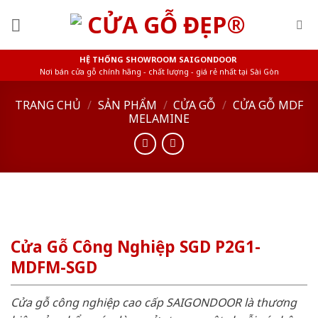
Skip
to
content
HỆ THỐNG SHOWROOM SAIGONDOOR
Nơi bán cửa gỗ chính hãng - chất lượng - giá rẻ nhất tại Sài Gòn
TRANG CHỦ
/
SẢN PHẨM
/
CỬA GỖ
/
CỬA GỖ MDF
MELAMINE
Cửa Gỗ Công Nghiệp SGD P2G1-
MDFM-SGD
Cửa gỗ công nghiệp cao cấp SAIGONDOOR là thương