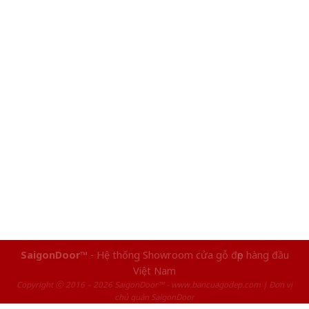
SaigonDoor™
- Hệ thống Showroom cửa gỗ đẹp hàng đầu
Việt Nam
Copyright ⓒ 2016 – 2026 SaigonDoor™ - www.bancuagodep.com | Đơn vị
chủ quản SaigonDoor