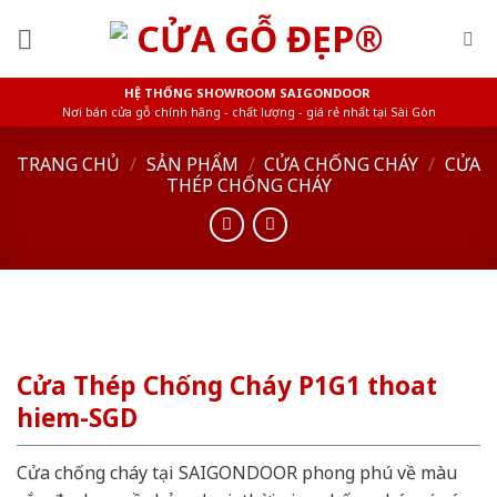
Skip
to
content
HỆ THỐNG SHOWROOM SAIGONDOOR
Nơi bán cửa gỗ chính hãng - chất lượng - giá rẻ nhất tại Sài Gòn
TRANG CHỦ
/
SẢN PHẨM
/
CỬA CHỐNG CHÁY
/
CỬA
THÉP CHỐNG CHÁY
Cửa Thép Chống Cháy P1G1 thoat
hiem-SGD
Cửa chống cháy tại SAIGONDOOR phong phú về màu