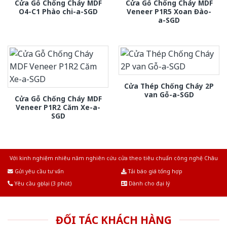
Cửa Gỗ Chống Cháy MDF
Cửa Gỗ Chống Cháy MDF
O4-C1 Phào chi-a-SGD
Veneer P1R5 Xoan Đào-
a-SGD
Cửa Thép Chống Cháy 2P
van Gỗ-a-SGD
Cửa Gỗ Chống Cháy MDF
Veneer P1R2 Căm Xe-a-
SGD
Với kinh nghiệm nhiêu năm nghiên cứu cửa theo tiêu chuẩn công nghệ Châu
Âu.Chúng tôi tự tin là nhà sản xuất & cung cấp hàng đầu tại Việt Nam!
Gửi yêu cầu tư vấn
Tải báo giá tổng hợp
Yêu cầu gọi lại (3 phút)
Dành cho đại lý
ĐỐI TÁC KHÁCH HÀNG