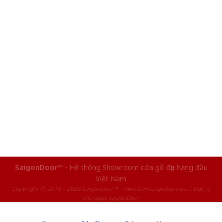
SaigonDoor™
- Hệ thống Showroom cửa gỗ đẹp hàng đầu
Việt Nam
Copyright ⓒ 2016 – 2026 SaigonDoor™ - www.bancuagodep.com | Đơn vị
chủ quản SaigonDoor