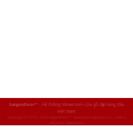
SaigonDoor™
- Hệ thống Showroom cửa gỗ đẹp hàng đầu
Việt Nam
Copyright ⓒ 2016 – 2026 SaigonDoor™ - www.bancuagodep.com | Đơn vị
chủ quản SaigonDoor