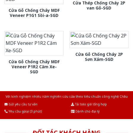
Cửa Thép Chống Cháy 2P
van Gỗ-SGD
Cửa Gỗ Chống Cháy MDF
Veneer P1G1 Sồi-a-SGD
Cửa Gỗ Chống Cháy 2P
Sơn Xám-SGD
Cửa Gỗ Chống Cháy MDF
Veneer P1R2 Căm Xe-
SGD
Với kinh nghiệm nhiêu năm nghiên cứu cửa theo tiêu chuẩn công nghệ Châu
Âu.Chúng tôi tự tin là nhà sản xuất & cung cấp hàng đầu tại Việt Nam!
Gửi yêu cầu tư vấn
Tải báo giá tổng hợp
Yêu cầu gọi lại (3 phút)
Dành cho đại lý
ĐỐI TÁC KHÁCH HÀNG