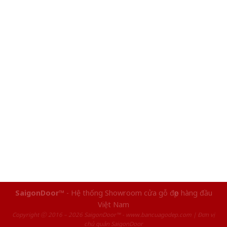
SaigonDoor™
- Hệ thống Showroom cửa gỗ đẹp hàng đầu
Việt Nam
Copyright ⓒ 2016 – 2026 SaigonDoor™ - www.bancuagodep.com | Đơn vị
chủ quản SaigonDoor