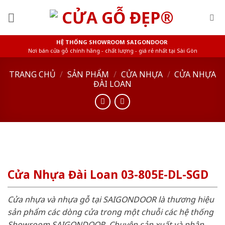
Skip
to
content
HỆ THỐNG SHOWROOM SAIGONDOOR
Nơi bán cửa gỗ chính hãng - chất lượng - giá rẻ nhất tại Sài Gòn
TRANG CHỦ
/
SẢN PHẨM
/
CỬA NHỰA
/
CỬA NHỰA
ĐÀI LOAN
Cửa Nhựa Đài Loan 03-805E-DL-SGD
Cửa nhựa và nhựa gỗ tại SAIGONDOOR là thương hiệu
sản phẩm các dòng cửa trong một chuỗi các hệ thống
Showroom SAIGONDOOR. Chuyên sản xuất và phân