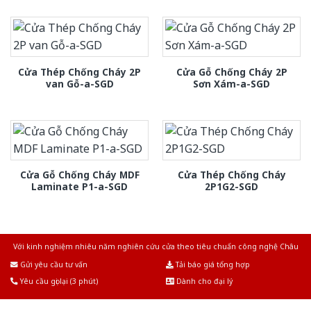
Cửa Thép Chống Cháy 2P
Cửa Gỗ Chống Cháy 2P
van Gỗ-a-SGD
Sơn Xám-a-SGD
Cửa Gỗ Chống Cháy MDF
Cửa Thép Chống Cháy
Laminate P1-a-SGD
2P1G2-SGD
Với kinh nghiệm nhiêu năm nghiên cứu cửa theo tiêu chuẩn công nghệ Châu
Âu.Chúng tôi tự tin là nhà sản xuất & cung cấp hàng đầu tại Việt Nam!
Gửi yêu cầu tư vấn
Tải báo giá tổng hợp
Yêu cầu gọi lại (3 phút)
Dành cho đại lý