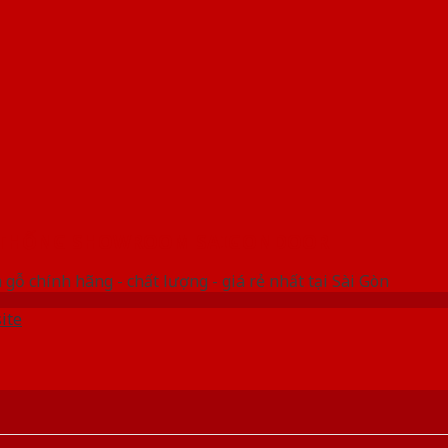
 THỐNG SHOWROOM SAIGONDOOR
gỗ chính hãng - chất lượng - giá rẻ nhất tại Sài Gòn
ite