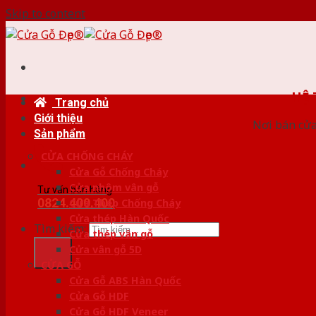
Skip to content
HỆ
Trang chủ
Giới thiệu
Nơi bán cửa 
Sản phẩm
CỬA CHỐNG CHÁY
Cửa Gỗ Chống Cháy
Cửa nhôm vân gỗ
Tư vấn bán hàng
0824.400.400
Cửa Thép Chống Cháy
Cửa thép Hàn Quốc
Tìm kiếm:
Cửa thép vân gỗ
Cửa vân gỗ 5D
CỬA GỖ
Cửa Gỗ ABS Hàn Quốc
Cửa Gỗ HDF
Cửa Gỗ HDF Veneer