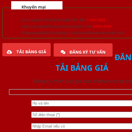
Khuyến mại
Quà tặng đồ nội thất trang trí lên đến
1.000.000đ
Giảm trực tiếp khi mua đơn hàng lớn hơn
3.000.000đ
Nhiều ưu đãi lớn khi đăng ký tài khoản thành viên thân thiết
TẢI BẢNG GIÁ
ĐĂNG KÝ TƯ VẤN
ĐĂN
TẢI BẢNG GIÁ
Đăng ký nhận báo giá mới nhất từ chúng tôi