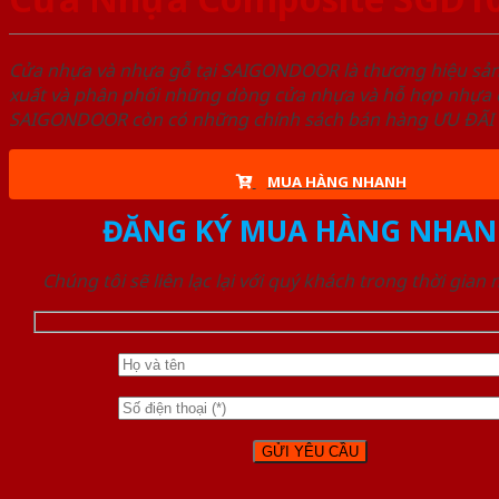
Cửa nhựa và nhựa gỗ tại SAIGONDOOR là thương hiệu s
xuất và phân phối những dòng cửa nhựa và hỗ hợp nhựa ch
SAIGONDOOR còn có những chính sách bán hàng ƯU ĐÃI CAO
MUA HÀNG NHANH
ĐĂNG KÝ MUA HÀNG NHAN
Chúng tôi sẽ liên lạc lại với quý khách trong thời gian