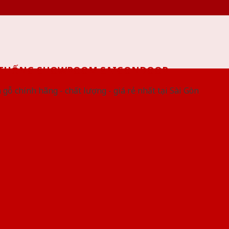
 THỐNG SHOWROOM SAIGONDOOR
gỗ chính hãng - chất lượng - giá rẻ nhất tại Sài Gòn