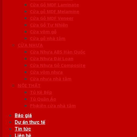
Cửa Gỗ MDF Laminate
Cửa gỗ MDF Melamine
Cửa Gỗ MDF Veneer
Cửa Gỗ Tự Nhiên
Cửa vòm gỗ
Cửa gỗ nhà tắm
CỬA NHỰA
Cửa Nhựa ABS Hàn Quốc
Cửa Nhựa Đài Loan
Cửa Nhựa Gỗ Composite
Cửa vòm nhựa
Cửa nhựa nhà tắm
NỘI THẤT
Tủ Kệ Bếp
Tủ Quần Áo
Phụ kiện cửa nhà tắm
Báo giá
Dự án thực tế
Tin tức
Liên hệ