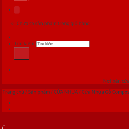
Chưa có sản phẩm trong giỏ hàng.
Tìm kiếm:
HỆ
Nơi bán cửa 
Trang chủ
/
Sản phẩm
/
CỬA NHỰA
/
Cửa Nhựa Gỗ Compos