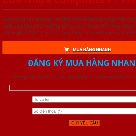
Cửa nhựa và nhựa gỗ tại SAIGONDOOR là thương hiệu s
xuất và phân phối những dòng cửa nhựa và hỗ hợp nhựa ch
SAIGONDOOR còn có những chính sách bán hàng ƯU ĐÃI CAO
MUA HÀNG NHANH
ĐĂNG KÝ MUA HÀNG NHAN
Chúng tôi sẽ liên lạc lại với quý khách trong thời gian