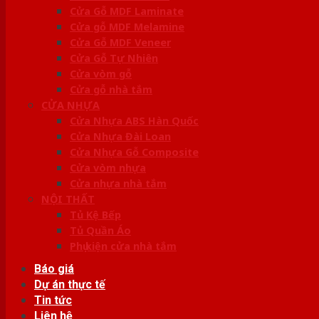
Cửa Gỗ MDF Laminate
Cửa gỗ MDF Melamine
Cửa Gỗ MDF Veneer
Cửa Gỗ Tự Nhiên
Cửa vòm gỗ
Cửa gỗ nhà tắm
CỬA NHỰA
Cửa Nhựa ABS Hàn Quốc
Cửa Nhựa Đài Loan
Cửa Nhựa Gỗ Composite
Cửa vòm nhựa
Cửa nhựa nhà tắm
NỘI THẤT
Tủ Kệ Bếp
Tủ Quần Áo
Phụ kiện cửa nhà tắm
Báo giá
Dự án thực tế
Tin tức
Liên hệ