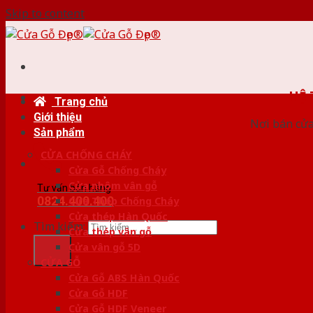
Skip to content
HỆ
Trang chủ
Giới thiệu
Nơi bán cửa 
Sản phẩm
CỬA CHỐNG CHÁY
Cửa Gỗ Chống Cháy
Cửa nhôm vân gỗ
Tư vấn bán hàng
0824.400.400
Cửa Thép Chống Cháy
Cửa thép Hàn Quốc
Tìm kiếm:
Cửa thép vân gỗ
Cửa vân gỗ 5D
CỬA GỖ
Cửa Gỗ ABS Hàn Quốc
Cửa Gỗ HDF
Cửa Gỗ HDF Veneer