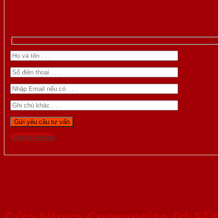
Gọi 0976.169.864
Cửa Nhựa Composite P1 FI