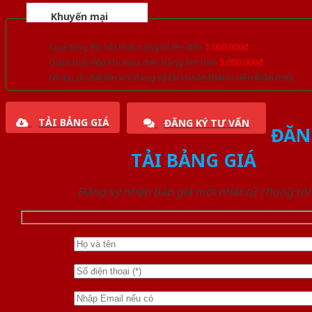
Khuyến mại
Quà tặng đồ nội thất trang trí lên đến
1.000.000đ
Giảm trực tiếp khi mua đơn hàng lớn hơn
3.000.000đ
Nhiều ưu đãi lớn khi đăng ký tài khoản thành viên thân thiết
TẢI BẢNG GIÁ
ĐĂNG KÝ TƯ VẤN
ĐĂN
TẢI BẢNG GIÁ
Đăng ký nhận báo giá mới nhất từ chúng tôi