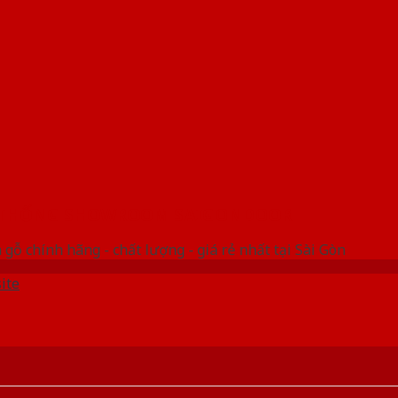
 THỐNG SHOWROOM SAIGONDOOR
gỗ chính hãng - chất lượng - giá rẻ nhất tại Sài Gòn
ite