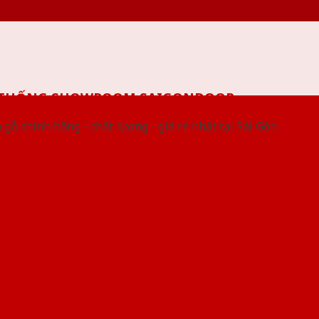
 THỐNG SHOWROOM SAIGONDOOR
gỗ chính hãng - chất lượng - giá rẻ nhất tại Sài Gòn