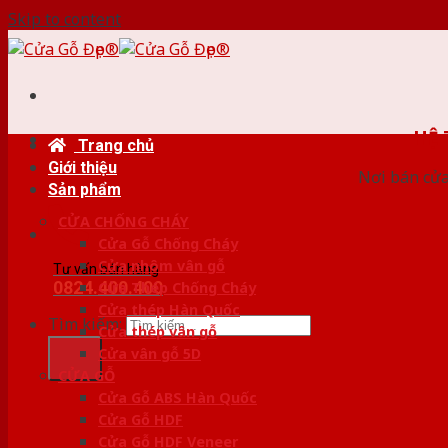
Skip to content
HỆ
Trang chủ
Giới thiệu
Nơi bán cửa 
Sản phẩm
CỬA CHỐNG CHÁY
Cửa Gỗ Chống Cháy
Cửa nhôm vân gỗ
Tư vấn bán hàng
0824.400.400
Cửa Thép Chống Cháy
Cửa thép Hàn Quốc
Tìm kiếm:
Cửa thép vân gỗ
Cửa vân gỗ 5D
CỬA GỖ
Cửa Gỗ ABS Hàn Quốc
Cửa Gỗ HDF
Cửa Gỗ HDF Veneer