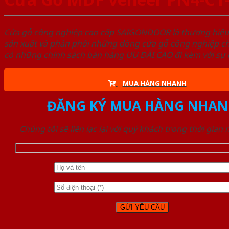
Cửa gỗ công nghiệp cao cấp SAIGONDOOR là thương hiệ
sản xuất và phân phối những dòng cửa gỗ công nghiệp ch
có những chính sách bán hàng ƯU ĐÃI CAO đi kèm với sự đ
MUA HÀNG NHANH
ĐĂNG KÝ MUA HÀNG NHAN
Chúng tôi sẽ liên lạc lại với quý khách trong thời gian