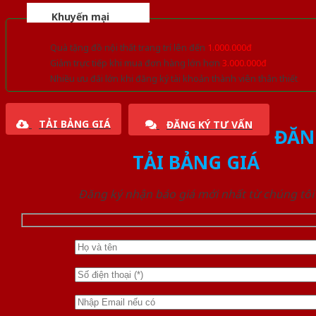
Khuyến mại
Quà tặng đồ nội thất trang trí lên đến
1.000.000đ
Giảm trực tiếp khi mua đơn hàng lớn hơn
3.000.000đ
Nhiều ưu đãi lớn khi đăng ký tài khoản thành viên thân thiết
TẢI BẢNG GIÁ
ĐĂNG KÝ TƯ VẤN
ĐĂN
TẢI BẢNG GIÁ
Đăng ký nhận báo giá mới nhất từ chúng tôi