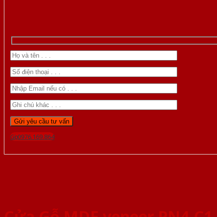
Gọi 0976.169.864
Cửa Gỗ MDF veneer PN4-C