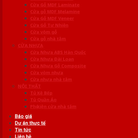
Cửa Gỗ MDF Laminate
Cửa gỗ MDF Melamine
Cửa Gỗ MDF Veneer
Cửa Gỗ Tự Nhiên
Cửa vòm gỗ
Cửa gỗ nhà tắm
CỬA NHỰA
Cửa Nhựa ABS Hàn Quốc
Cửa Nhựa Đài Loan
Cửa Nhựa Gỗ Composite
Cửa vòm nhựa
Cửa nhựa nhà tắm
NỘI THẤT
Tủ Kệ Bếp
Tủ Quần Áo
Phụ kiện cửa nhà tắm
Báo giá
Dự án thực tế
Tin tức
Liên hệ