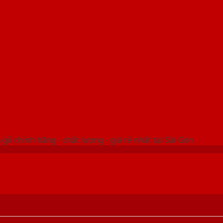
 THỐNG SHOWROOM SAIGONDOOR
gỗ chính hãng - chất lượng - giá rẻ nhất tại Sài Gòn