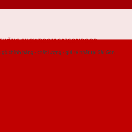
 THỐNG SHOWROOM SAIGONDOOR
gỗ chính hãng - chất lượng - giá rẻ nhất tại Sài Gòn