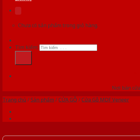
Chưa có sản phẩm trong giỏ hàng.
Tìm kiếm:
HỆ
Nơi bán cửa 
Trang chủ
/
Sản phẩm
/
CỬA GỖ
/
Cửa Gỗ MDF Veneer