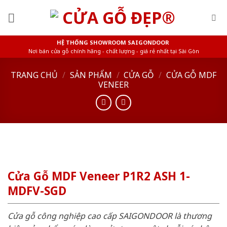
Skip
to
content
HỆ THỐNG SHOWROOM SAIGONDOOR
Nơi bán cửa gỗ chính hãng - chất lượng - giá rẻ nhất tại Sài Gòn
TRANG CHỦ
/
SẢN PHẨM
/
CỬA GỖ
/
CỬA GỖ MDF
VENEER
Cửa Gỗ MDF Veneer P1R2 ASH 1-
MDFV-SGD
Cửa gỗ công nghiệp cao cấp SAIGONDOOR là thương