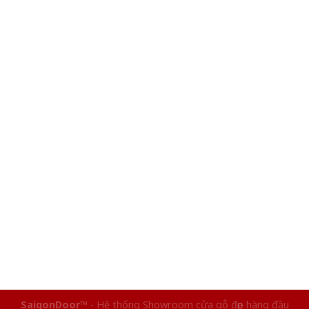
SaigonDoor™
- Hệ thống Showroom cửa gỗ đẹp hàng đầu