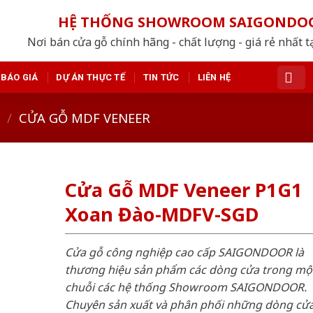
HỆ THỐNG SHOWROOM SAIGONDO
Nơi bán cửa gỗ chính hãng - chất lượng - giá rẻ nhất t
BÁO GIÁ
DỰ ÁN THỰC TẾ
TIN TỨC
LIÊN HỆ
/
CỬA GỖ MDF VENEER
Cửa Gỗ MDF Veneer P1G1
Xoan Đào-MDFV-SGD
Cửa gỗ công nghiệp cao cấp SAIGONDOOR là
thương hiệu sản phẩm các dòng cửa trong mộ
chuỗi các hệ thống Showroom SAIGONDOOR.
Chuyên sản xuất và phân phối những dòng cử