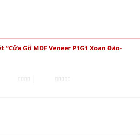
xét “Cửa Gỗ MDF Veneer P1G1 Xoan Đào-
of 5 stars
5 of 5 stars