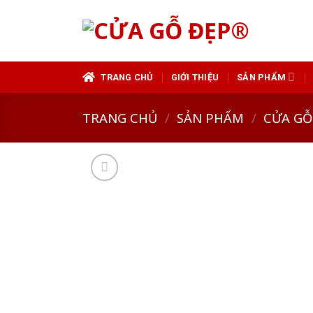
Skip
to
content
TRANG CHỦ
GIỚI THIỆU
SẢN PHẨM
TRANG CHỦ
/
SẢN PHẨM
/
CỬA GỖ