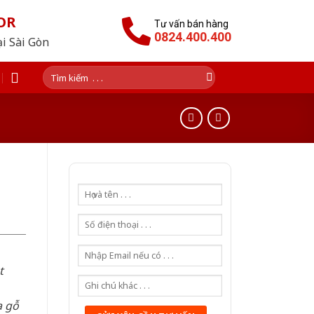
OR
Tư vấn bán hàng
0824.400.400
ại Sài Gòn
Tìm
kiếm:
t
a gỗ