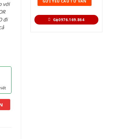
 với
OR
 đi
Gọi 0976.169.864
cả
hiết
N