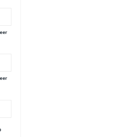
eer
eer
D