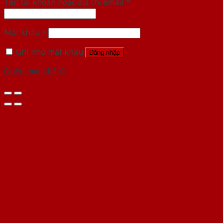
Tên tài khoản hoặc địa chỉ email
*
Mật khẩu
*
Ghi nhớ mật khẩu
Đăng nhập
Quên mật khẩu?