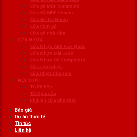
Cửa gỗ MDF Melamine
Cửa Gỗ MDF Veneer
Cửa Gỗ Tự Nhiên
Cửa vòm gỗ
Cửa gỗ nhà tắm
CỬA NHỰA
Cửa Nhựa ABS Hàn Quốc
Cửa Nhựa Đài Loan
Cửa Nhựa Gỗ Composite
Cửa vòm nhựa
Cửa nhựa nhà tắm
NỘI THẤT
Tủ Kệ Bếp
Tủ Quần Áo
Phụ kiện cửa nhà tắm
Báo giá
Dự án thực tế
Tin tức
Liên hệ