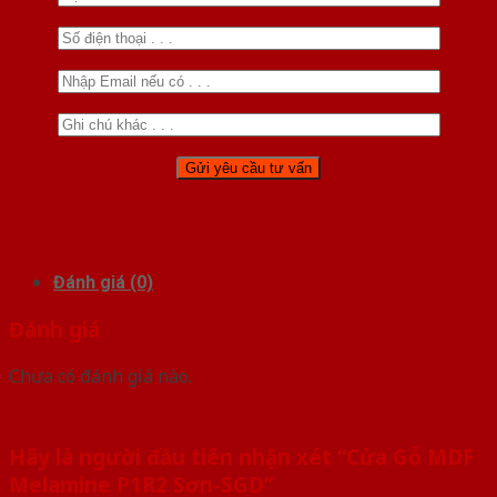
Đánh giá (0)
Đánh giá
Chưa có đánh giá nào.
Hãy là người đầu tiên nhận xét “Cửa Gỗ MDF
Melamine P1R2 Sơn-SGD”