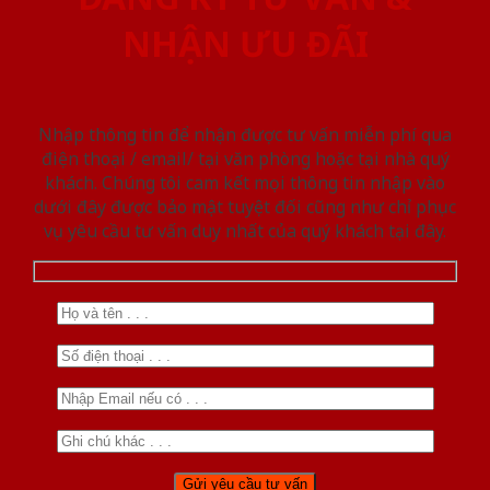
NHẬN ƯU ĐÃI
Nhập thông tin để nhận được tư vấn miễn phí qua
điện thoại / email/ tại văn phòng hoặc tại nhà quý
khách. Chúng tôi cam kết mọi thông tin nhập vào
dưới đây được bảo mật tuyệt đối cũng như chỉ phục
vụ yêu cầu tư vấn duy nhất của quý khách tại đây.