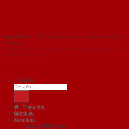
SaigonDoor™
- Hệ thống Showroom cửa gỗ đẹp hàng đầu
Việt Nam
Copyright ⓒ 2016 – 2026 SaigonDoor™ - www.bancuagodep.com | Đơn
vị chủ quản SaigonDoor
Tìm kiếm:
Trang chủ
Giới thiệu
Sản phẩm
CỬA CHỐNG CHÁY