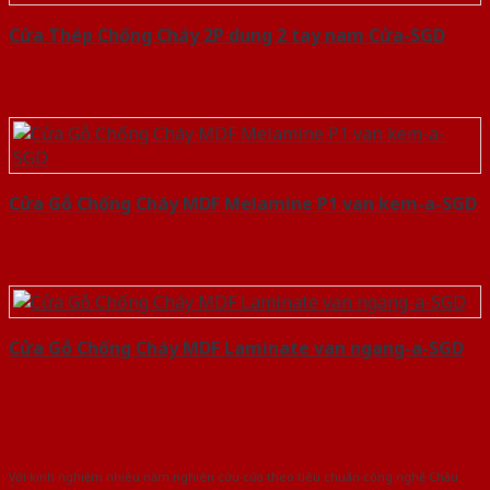
Cửa Thép Chống Cháy 2P dung 2 tay nam Cửa-SGD
Cửa Gỗ Chống Cháy MDF Melamine P1 van kem-a-SGD
Cửa Gỗ Chống Cháy MDF Laminate van ngang-a-SGD
Với kinh nghiệm nhiêu năm nghiên cứu cửa theo tiêu chuẩn công nghệ Châu