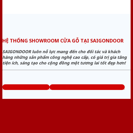
HỆ THỐNG SHOWROOM CỬA GỖ TẠI SAIGONDOOR
SAIGONDOOR luôn nỗ lực mang đến cho đối tác và khách
hàng những sản phẩm công nghệ cao cấp, có giá trị gia tăng
tiện ích, sáng tạo cho cộng đồng một tương lai tốt đẹp hơn!
www.bancuagodep.com
Tổng đài tư vấn miễn phí: 0824.400.400