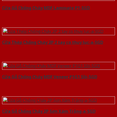
Cửa Gỗ Chống Cháy MDF Laminate P1-SGD
Cửa Thép Chống Cháy 2P 2 tay co thuy luc-a-SGD
Cửa Gỗ Chống Cháy MDF Veneer P1G1 Sồi-SGD
Cửa Gỗ Chống Cháy 2P Sơn Xám Trắng-a-SGD