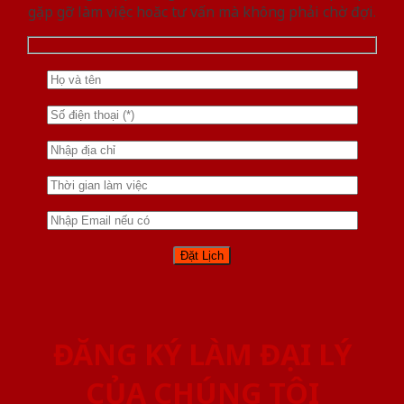
gặp gỡ làm việc hoăc tư vấn mà không phải chờ đợi.
ĐĂNG KÝ LÀM ĐẠI LÝ
CỦA CHÚNG TÔI