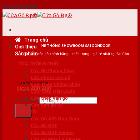
Skip to content
Trang chủ
HỆ THỐNG SHOWROOM SAIGONDOOR
Giới thiệu
Sản phẩm
Nơi bán cửa gỗ chính hãng - chất lượng - giá rẻ nhất tại Sài Gòn
CỬA CHỐNG CHÁY
Cửa Gỗ Chống Cháy
Cửa nhôm vân gỗ
Tư vấn bán hàng
Cửa Thép Chống Cháy
0824.400.400
Cửa thép Hàn Quốc
Cửa thép vân gỗ
Tìm kiếm:
Cửa vân gỗ 5D
CỬA GỖ
Cửa Gỗ ABS Hàn Quốc
Cửa Gỗ HDF
Cửa Gỗ HDF Veneer
Cửa Gỗ MDF Laminate