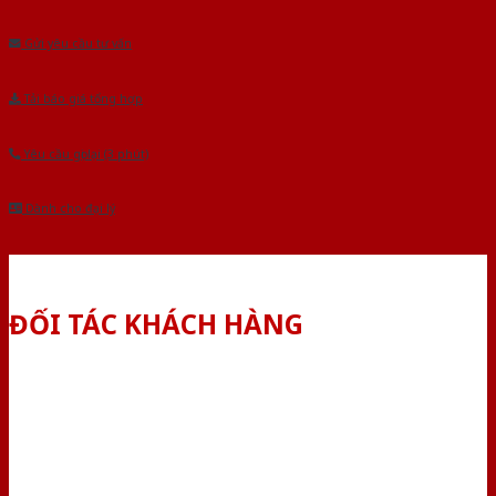
Âu.Chúng tôi tự tin là nhà sản xuất & cung cấp hàng đầu tại Việt Nam!
Gửi yêu cầu tư vấn
Tải báo giá tổng hợp
Yêu cầu gọi lại (3 phút)
Dành cho đại lý
ĐỐI TÁC KHÁCH HÀNG