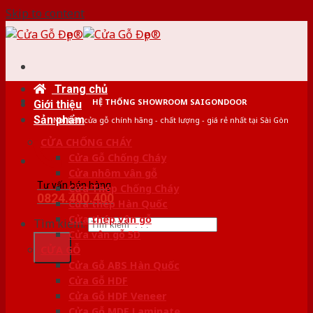
Skip to content
Trang chủ
HỆ THỐNG SHOWROOM SAIGONDOOR
Giới thiệu
Sản phẩm
Nơi bán cửa gỗ chính hãng - chất lượng - giá rẻ nhất tại Sài Gòn
CỬA CHỐNG CHÁY
Cửa Gỗ Chống Cháy
Cửa nhôm vân gỗ
Tư vấn bán hàng
Cửa Thép Chống Cháy
0824.400.400
Cửa thép Hàn Quốc
Cửa thép vân gỗ
Tìm kiếm:
Cửa vân gỗ 5D
CỬA GỖ
Cửa Gỗ ABS Hàn Quốc
Cửa Gỗ HDF
Cửa Gỗ HDF Veneer
Cửa Gỗ MDF Laminate