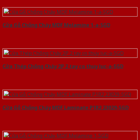
Cửa Gỗ Chống Cháy MDF Melamine 1-a-SGD
Cửa Thép Chống Cháy 2P 2 tay co thuy luc-a-SGD
Cửa Gỗ Chống Cháy MDF Laminate P1R2 23029-SGD