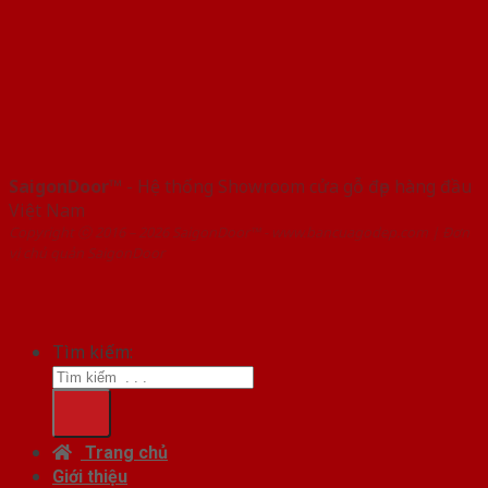
SaigonDoor™
- Hệ thống Showroom cửa gỗ đẹp hàng đầu
Việt Nam
Copyright ⓒ 2016 – 2026 SaigonDoor™ - www.bancuagodep.com | Đơn
vị chủ quản SaigonDoor
Tìm kiếm:
Trang chủ
Giới thiệu