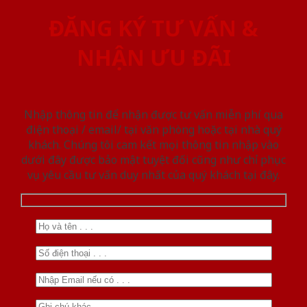
ĐĂNG KÝ TƯ VẤN &
NHẬN ƯU ĐÃI
Nhập thông tin để nhận được tư vấn miễn phí qua
điện thoại / email/ tại văn phòng hoặc tại nhà quý
khách. Chúng tôi cam kết mọi thông tin nhập vào
dưới đây được bảo mật tuyệt đối cũng như chỉ phục
vụ yêu cầu tư vấn duy nhất của quý khách tại đây.