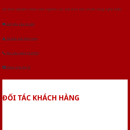
Với kinh nghiệm nhiêu năm nghiên cứu cửa theo tiêu chuẩn công nghệ Châu
Âu.Chúng tôi tự tin là nhà sản xuất & cung cấp hàng đầu tại Việt Nam!
Gửi yêu cầu tư vấn
Tải báo giá tổng hợp
Yêu cầu gọi lại (3 phút)
Dành cho đại lý
ĐỐI TÁC KHÁCH HÀNG