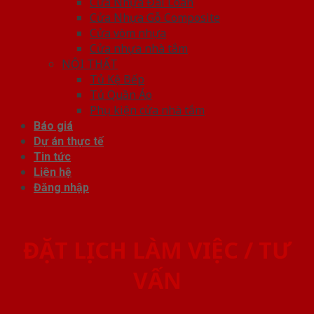
Cửa Nhựa Đài Loan
Cửa Nhựa Gỗ Composite
Cửa vòm nhựa
Cửa nhựa nhà tắm
NỘI THẤT
Tủ Kệ Bếp
Tủ Quần Áo
Phụ kiện cửa nhà tắm
Báo giá
Dự án thực tế
Tin tức
Liên hệ
Đăng nhập
ĐẶT LỊCH LÀM VIỆC / TƯ
VẤN