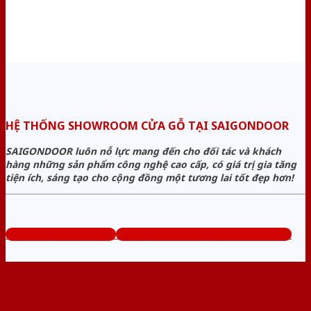
HỆ THỐNG SHOWROOM CỬA GỖ TẠI SAIGONDOOR
SAIGONDOOR luôn nỗ lực mang đến cho đối tác và khách
hàng những sản phẩm công nghệ cao cấp, có giá trị gia tăng
tiện ích, sáng tạo cho cộng đồng một tương lai tốt đẹp hơn!
www.bancuagodep.com
Tổng đài tư vấn miễn phí: 0824.400.400