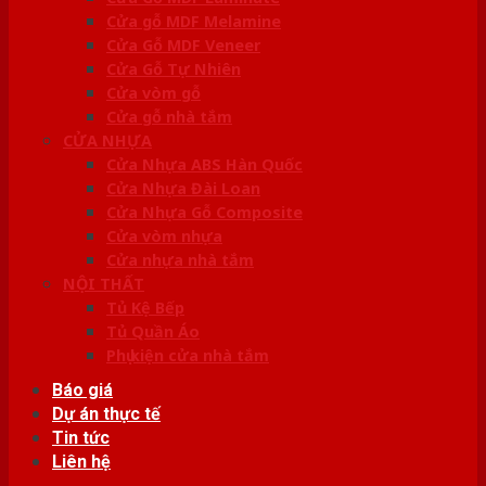
Cửa gỗ MDF Melamine
Cửa Gỗ MDF Veneer
Cửa Gỗ Tự Nhiên
Cửa vòm gỗ
Cửa gỗ nhà tắm
CỬA NHỰA
Cửa Nhựa ABS Hàn Quốc
Cửa Nhựa Đài Loan
Cửa Nhựa Gỗ Composite
Cửa vòm nhựa
Cửa nhựa nhà tắm
NỘI THẤT
Tủ Kệ Bếp
Tủ Quần Áo
Phụ kiện cửa nhà tắm
Báo giá
Dự án thực tế
Tin tức
Liên hệ