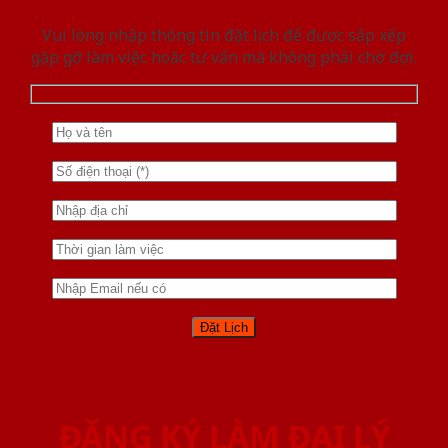
Vui lòng nhập thông tin đặt lịch để được sắp xếp
gặp gỡ làm việc hoăc tư vấn mà không phải chờ đợi.
ĐĂNG KÝ LÀM ĐẠI LÝ