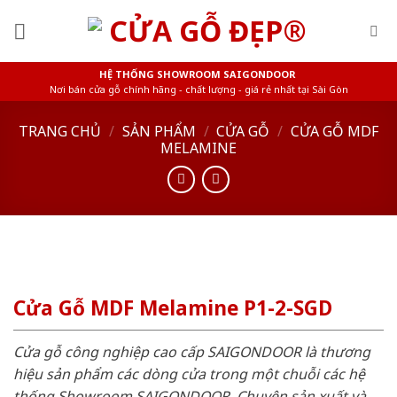
Skip
to
content
HỆ THỐNG SHOWROOM SAIGONDOOR
Nơi bán cửa gỗ chính hãng - chất lượng - giá rẻ nhất tại Sài Gòn
TRANG CHỦ
/
SẢN PHẨM
/
CỬA GỖ
/
CỬA GỖ MDF
MELAMINE
Cửa Gỗ MDF Melamine P1-2-SGD
Cửa gỗ công nghiệp cao cấp SAIGONDOOR là thương
hiệu sản phẩm các dòng cửa trong một chuỗi các hệ
thống Showroom SAIGONDOOR. Chuyên sản xuất và