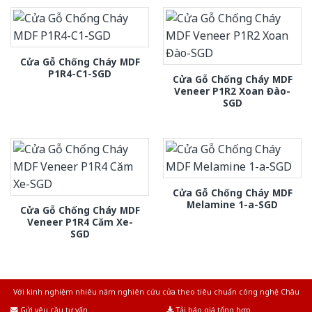
Cửa Gỗ Chống Cháy MDF
P1R4-C1-SGD
Cửa Gỗ Chống Cháy MDF
Veneer P1R2 Xoan Đào-
SGD
Cửa Gỗ Chống Cháy MDF
Melamine 1-a-SGD
Cửa Gỗ Chống Cháy MDF
Veneer P1R4 Căm Xe-
SGD
Với kinh nghiệm nhiêu năm nghiên cứu cửa theo tiêu chuẩn công nghệ Châu
Âu.Chúng tôi tự tin là nhà sản xuất & cung cấp hàng đầu tại Việt Nam!
Gửi yêu cầu tư vấn
Tải báo giá tổng hợp