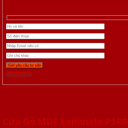
Gọi 0976.169.864
Cửa Gỗ MDF Laminate P1R