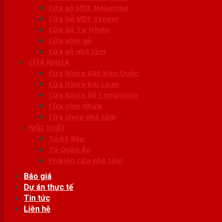
Cửa gỗ MDF Melamine
Cửa Gỗ MDF Veneer
Cửa Gỗ Tự Nhiên
Cửa vòm gỗ
Cửa gỗ nhà tắm
CỬA NHỰA
Cửa Nhựa ABS Hàn Quốc
Cửa Nhựa Đài Loan
Cửa Nhựa Gỗ Composite
Cửa vòm nhựa
Cửa nhựa nhà tắm
NỘI THẤT
Tủ Kệ Bếp
Tủ Quần Áo
Phụ kiện cửa nhà tắm
Báo giá
Dự án thực tế
Tin tức
Liên hệ