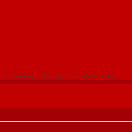
 THỐNG SHOWROOM SAIGONDOOR
gỗ chính hãng - chất lượng - giá rẻ nhất tại Sài Gòn