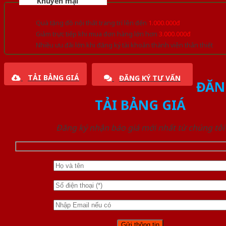
Khuyến mại
Quà tặng đồ nội thất trang trí lên đến
1.000.000đ
Giảm trực tiếp khi mua đơn hàng lớn hơn
3.000.000đ
Nhiều ưu đãi lớn khi đăng ký tài khoản thành viên thân thiết
TẢI BẢNG GIÁ
ĐĂNG KÝ TƯ VẤN
ĐĂN
TẢI BẢNG GIÁ
Đăng ký nhận báo giá mới nhất từ chúng tôi