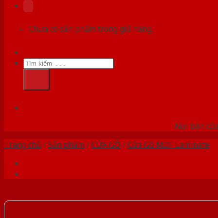
Chưa có sản phẩm trong giỏ hàng.
Tìm
kiếm:
HỆ
Nơi bán cửa 
Trang chủ
/
Sản phẩm
/
CỬA GỖ
/
Cửa Gỗ MDF Laminate