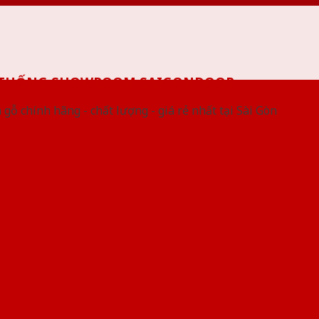
 THỐNG SHOWROOM SAIGONDOOR
gỗ chính hãng - chất lượng - giá rẻ nhất tại Sài Gòn