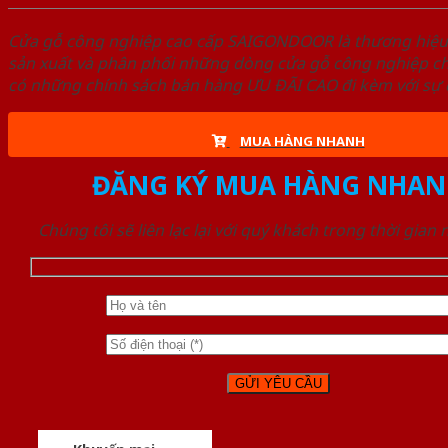
Cửa gỗ công nghiệp cao cấp SAIGONDOOR là thương hiệ
sản xuất và phân phối những dòng cửa gỗ công nghiệp ch
có những chính sách bán hàng ƯU ĐÃI CAO đi kèm với sự đ
MUA HÀNG NHANH
ĐĂNG KÝ MUA HÀNG NHAN
Chúng tôi sẽ liên lạc lại với quý khách trong thời gian