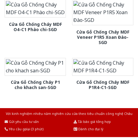
Cửa Gỗ Chống Cháy MDF
O4-C1 Phào chi-SGD
Cửa Gỗ Chống Cháy MDF
Veneer P1R5 Xoan Đào-
SGD
Cửa Gỗ Chống Cháy P1
Cửa Gỗ Chống Cháy MDF
cho khach san-SGD
P1R4-C1-SGD
Với kinh nghiệm nhiêu năm nghiên cứu cửa theo tiêu chuẩn công nghệ Châu
Âu.Chúng tôi tự tin là nhà sản xuất & cung cấp hàng đầu tại Việt Nam!
Gửi yêu cầu tư vấn
Tải báo giá tổng hợp
Yêu cầu gọi lại (3 phút)
Dành cho đại lý