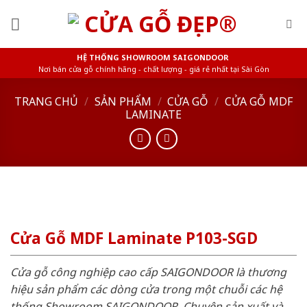
Skip
to
content
HỆ THỐNG SHOWROOM SAIGONDOOR
Nơi bán cửa gỗ chính hãng - chất lượng - giá rẻ nhất tại Sài Gòn
TRANG CHỦ
/
SẢN PHẨM
/
CỬA GỖ
/
CỬA GỖ MDF
LAMINATE
Cửa Gỗ MDF Laminate P103-SGD
Cửa gỗ công nghiệp cao cấp SAIGONDOOR là thương
hiệu sản phẩm các dòng cửa trong một chuỗi các hệ
thống Showroom SAIGONDOOR. Chuyên sản xuất và