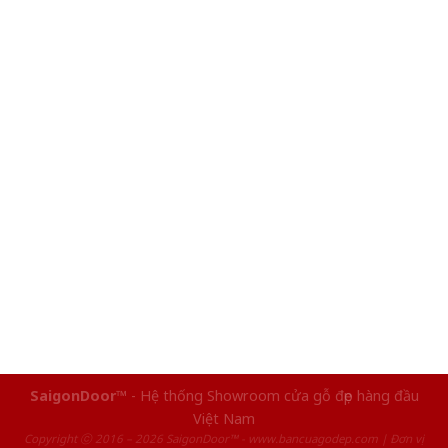
SaigonDoor™
- Hệ thống Showroom cửa gỗ đẹp hàng đầu
Việt Nam
Copyright ⓒ 2016 – 2026 SaigonDoor™ - www.bancuagodep.com | Đơn vị