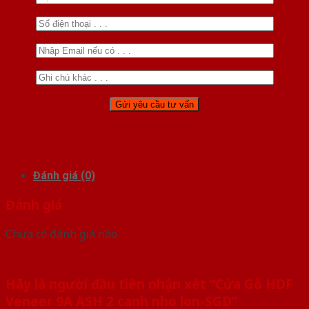
Đánh giá (0)
Đánh giá
Chưa có đánh giá nào.
Hãy là người đầu tiên nhận xét “Cửa Gỗ HDF
Veneer 9A ASH 2 canh nho lon-SGD”