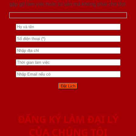
gặp gỡ làm việc hoăc tư vấn mà không phải chờ đợi.
ĐĂNG KÝ LÀM ĐẠI LÝ
CỦA CHÚNG TÔI