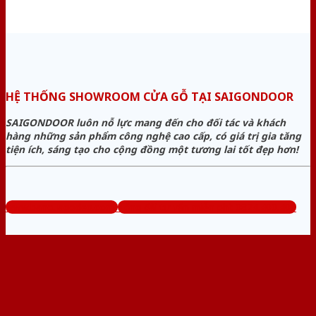
HỆ THỐNG SHOWROOM CỬA GỖ TẠI SAIGONDOOR
SAIGONDOOR luôn nỗ lực mang đến cho đối tác và khách
hàng những sản phẩm công nghệ cao cấp, có giá trị gia tăng
tiện ích, sáng tạo cho cộng đồng một tương lai tốt đẹp hơn!
www.bancuagodep.com
Tổng đài tư vấn miễn phí: 0824.400.400