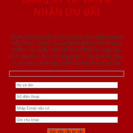
NHẬN ƯU ĐÃI
Nhập thông tin để nhận được tư vấn miễn phí qua
điện thoại / email/ tại văn phòng hoặc tại nhà quý
khách. Chúng tôi cam kết mọi thông tin nhập vào
dưới đây được bảo mật tuyệt đối cũng như chỉ phục
vụ yêu cầu tư vấn duy nhất của quý khách tại đây.