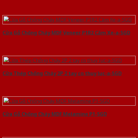
Cửa Gỗ Chống Cháy MDF Veneer P1R2 Căm Xe-a-SGD
Cửa Thép Chống Cháy 2P 2 tay co thuy luc-a-SGD
Cửa Gỗ Chống Cháy MDF Melamine P1-SGD