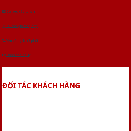
Âu.Chúng tôi tự tin là nhà sản xuất & cung cấp hàng đầu tại Việt Nam!
Gửi yêu cầu tư vấn
Tải báo giá tổng hợp
Yêu cầu gọi lại (3 phút)
Dành cho đại lý
ĐỐI TÁC KHÁCH HÀNG