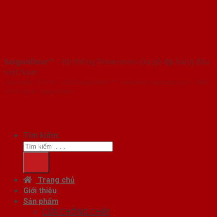
SaigonDoor™
- Hệ thống Showroom cửa gỗ đẹp hàng đầu
Việt Nam
Copyright ⓒ 2016 – 2026 SaigonDoor™ - www.bancuagodep.com | Đơn
vị chủ quản SaigonDoor
Tìm kiếm:
Trang chủ
Giới thiệu
Sản phẩm
CỬA CHỐNG CHÁY