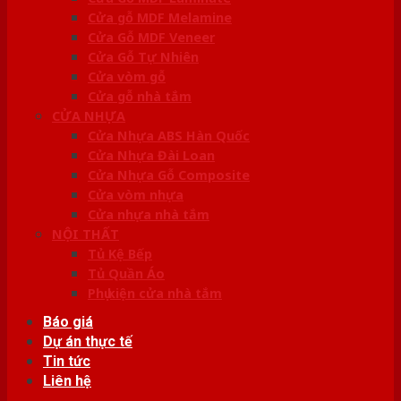
Cửa gỗ MDF Melamine
Cửa Gỗ MDF Veneer
Cửa Gỗ Tự Nhiên
Cửa vòm gỗ
Cửa gỗ nhà tắm
CỬA NHỰA
Cửa Nhựa ABS Hàn Quốc
Cửa Nhựa Đài Loan
Cửa Nhựa Gỗ Composite
Cửa vòm nhựa
Cửa nhựa nhà tắm
NỘI THẤT
Tủ Kệ Bếp
Tủ Quần Áo
Phụ kiện cửa nhà tắm
Báo giá
Dự án thực tế
Tin tức
Liên hệ