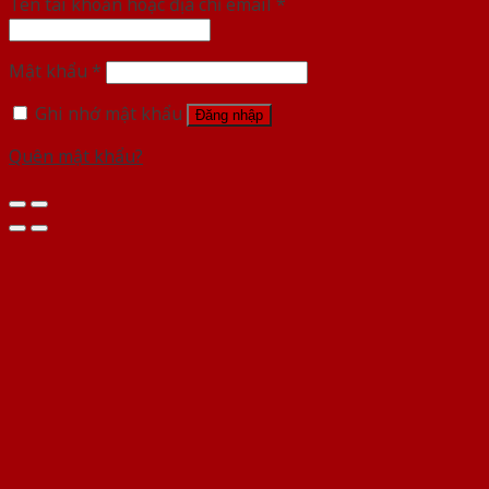
Tên tài khoản hoặc địa chỉ email
*
Mật khẩu
*
Ghi nhớ mật khẩu
Đăng nhập
Quên mật khẩu?