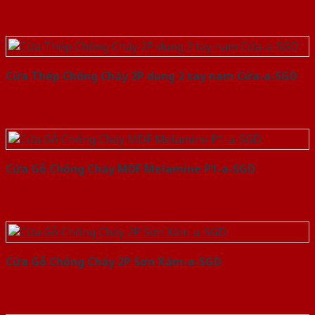
Cửa Thép Chống Cháy 2P dung 2 tay nam Cửa-a-SGD
Cửa Gỗ Chống Cháy MDF Melamine P1-a-SGD
Cửa Gỗ Chống Cháy 2P Sơn Xám-a-SGD