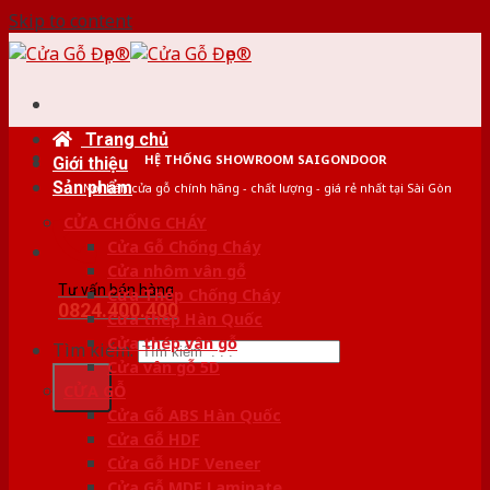
Skip to content
Trang chủ
HỆ THỐNG SHOWROOM SAIGONDOOR
Giới thiệu
Sản phẩm
Nơi bán cửa gỗ chính hãng - chất lượng - giá rẻ nhất tại Sài Gòn
CỬA CHỐNG CHÁY
Cửa Gỗ Chống Cháy
Cửa nhôm vân gỗ
Tư vấn bán hàng
Cửa Thép Chống Cháy
0824.400.400
Cửa thép Hàn Quốc
Cửa thép vân gỗ
Tìm kiếm:
Cửa vân gỗ 5D
CỬA GỖ
Cửa Gỗ ABS Hàn Quốc
Cửa Gỗ HDF
Cửa Gỗ HDF Veneer
Cửa Gỗ MDF Laminate