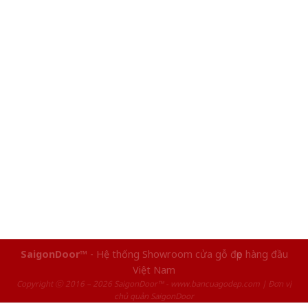
SaigonDoor™
- Hệ thống Showroom cửa gỗ đẹp hàng đầu
Việt Nam
Copyright ⓒ 2016 – 2026 SaigonDoor™ - www.bancuagodep.com | Đơn vị
chủ quản SaigonDoor