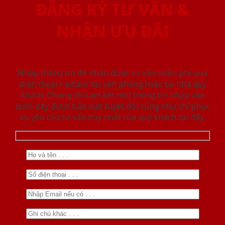
ĐĂNG KÝ TƯ VẤN &
NHẬN ƯU ĐÃI
Nhập thông tin để nhận được tư vấn miễn phí qua
điện thoại / email/ tại văn phòng hoặc tại nhà quý
khách. Chúng tôi cam kết mọi thông tin nhập vào
dưới đây được bảo mật tuyệt đối cũng như chỉ phục
vụ yêu cầu tư vấn duy nhất của quý khách tại đây.