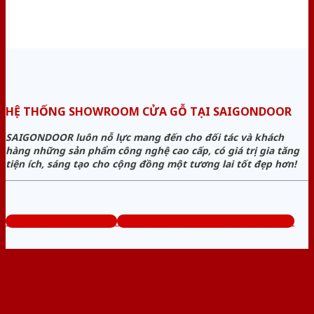
HỆ THỐNG SHOWROOM CỬA GỖ TẠI SAIGONDOOR
SAIGONDOOR luôn nỗ lực mang đến cho đối tác và khách
hàng những sản phẩm công nghệ cao cấp, có giá trị gia tăng
tiện ích, sáng tạo cho cộng đồng một tương lai tốt đẹp hơn!
www.bancuagodep.com
Tổng đài tư vấn miễn phí: 0824.400.400