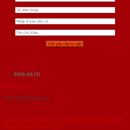
Đánh giá (0)
Đánh giá
Chưa có đánh giá nào.
Hãy là người đầu tiên nhận xét “Cửa Gỗ HDF
Melammine P1-1-SGD”