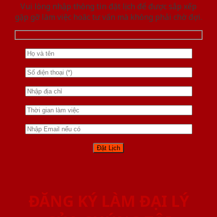
Vui lòng nhập thông tin đặt lịch để được sắp xếp
gặp gỡ làm việc hoăc tư vấn mà không phải chờ đợi.
ĐĂNG KÝ LÀM ĐẠI LÝ