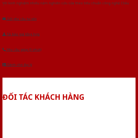
Với kinh nghiệm nhiêu năm nghiên cứu cửa theo tiêu chuẩn công nghệ Châu
Âu.Chúng tôi tự tin là nhà sản xuất & cung cấp hàng đầu tại Việt Nam!
Gửi yêu cầu tư vấn
Tải báo giá tổng hợp
Yêu cầu gọi lại (3 phút)
Dành cho đại lý
ĐỐI TÁC KHÁCH HÀNG