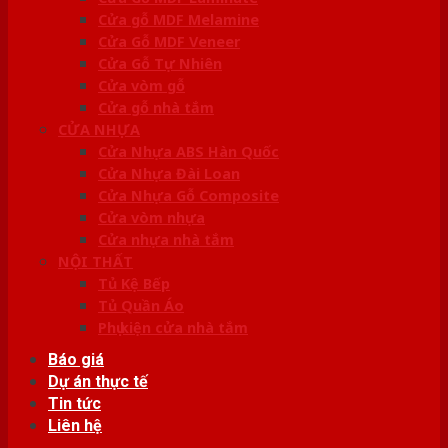
Cửa gỗ MDF Melamine
Cửa Gỗ MDF Veneer
Cửa Gỗ Tự Nhiên
Cửa vòm gỗ
Cửa gỗ nhà tắm
CỬA NHỰA
Cửa Nhựa ABS Hàn Quốc
Cửa Nhựa Đài Loan
Cửa Nhựa Gỗ Composite
Cửa vòm nhựa
Cửa nhựa nhà tắm
NỘI THẤT
Tủ Kệ Bếp
Tủ Quần Áo
Phụ kiện cửa nhà tắm
Báo giá
Dự án thực tế
Tin tức
Liên hệ