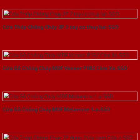
Cửa Thép Chống Cháy 2P 2 tay co thuy luc-SGD
Cửa Gỗ Chống Cháy MDF Veneer P1R2 Căm Xe-SGD
Cửa Gỗ Chống Cháy MDF Melamine 1-a-SGD