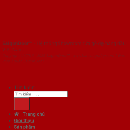
SaigonDoor™
- Hệ thống Showroom cửa gỗ đẹp hàng đầu
Việt Nam
Copyright ⓒ 2016 – 2026 SaigonDoor™ - www.bancuagodep.com | Đơn
vị chủ quản SaigonDoor
Tìm kiếm:
Trang chủ
Giới thiệu
Sản phẩm