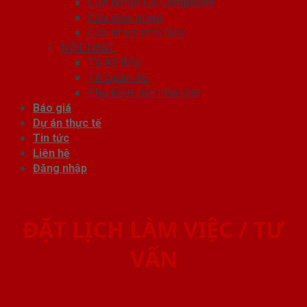
Cửa Nhựa Gỗ Composite
Cửa vòm nhựa
Cửa nhựa nhà tắm
NỘI THẤT
Tủ Kệ Bếp
Tủ Quần Áo
Phụ kiện cửa nhà tắm
Báo giá
Dự án thực tế
Tin tức
Liên hệ
Đăng nhập
ĐẶT LỊCH LÀM VIỆC / TƯ
VẤN