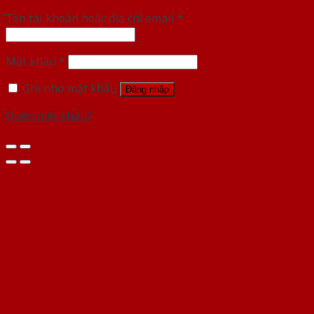
Tên tài khoản hoặc địa chỉ email
*
Mật khẩu
*
Ghi nhớ mật khẩu
Đăng nhập
Quên mật khẩu?