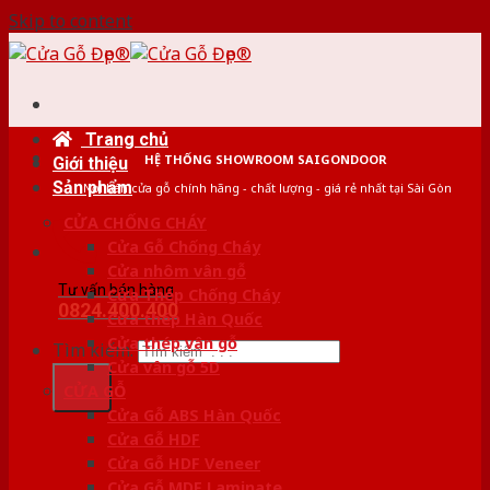
Skip to content
Trang chủ
HỆ THỐNG SHOWROOM SAIGONDOOR
Giới thiệu
Sản phẩm
Nơi bán cửa gỗ chính hãng - chất lượng - giá rẻ nhất tại Sài Gòn
CỬA CHỐNG CHÁY
Cửa Gỗ Chống Cháy
Cửa nhôm vân gỗ
Tư vấn bán hàng
Cửa Thép Chống Cháy
0824.400.400
Cửa thép Hàn Quốc
Cửa thép vân gỗ
Tìm kiếm:
Cửa vân gỗ 5D
CỬA GỖ
Cửa Gỗ ABS Hàn Quốc
Cửa Gỗ HDF
Cửa Gỗ HDF Veneer
Cửa Gỗ MDF Laminate