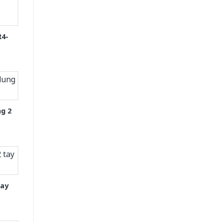
R4-
g 2
tay