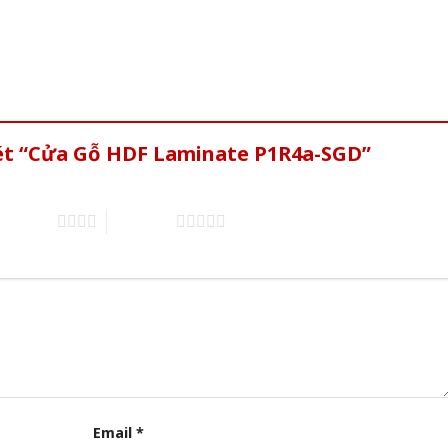
xét “Cửa Gỗ HDF Laminate P1R4a-SGD”
of 5 stars
5 of 5 stars
Email
*