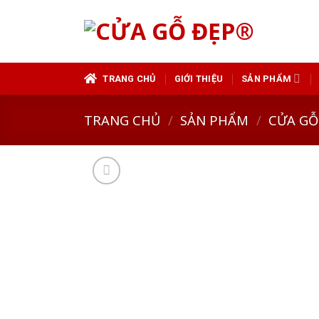
Skip
to
content
TRANG CHỦ
GIỚI THIỆU
SẢN PHẨM
TRANG CHỦ
/
SẢN PHẨM
/
CỬA GỖ