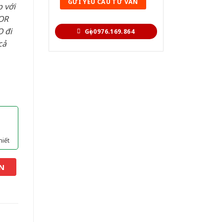
 với
OR
 đi
Gọi 0976.169.864
cả
hiết
N