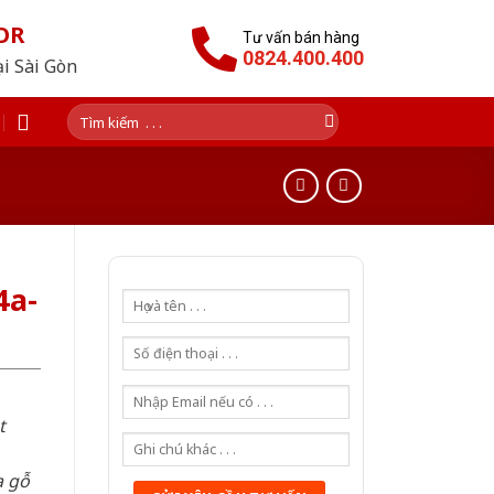
OR
Tư vấn bán hàng
0824.400.400
ại Sài Gòn
Tìm
kiếm:
4a-
t
a gỗ