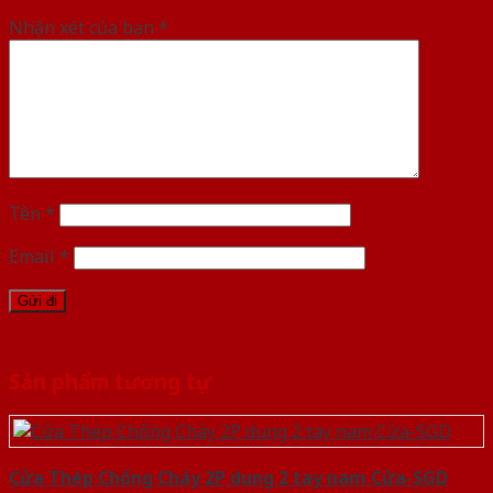
Nhận xét của bạn
*
Tên
*
Email
*
Sản phẩm tương tự
Cửa Thép Chống Cháy 2P dung 2 tay nam Cửa-SGD