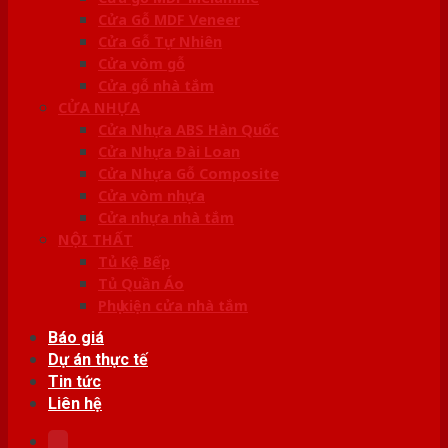
Cửa Gỗ MDF Veneer
Cửa Gỗ Tự Nhiên
Cửa vòm gỗ
Cửa gỗ nhà tắm
CỬA NHỰA
Cửa Nhựa ABS Hàn Quốc
Cửa Nhựa Đài Loan
Cửa Nhựa Gỗ Composite
Cửa vòm nhựa
Cửa nhựa nhà tắm
NỘI THẤT
Tủ Kệ Bếp
Tủ Quần Áo
Phụ kiện cửa nhà tắm
Báo giá
Dự án thực tế
Tin tức
Liên hệ