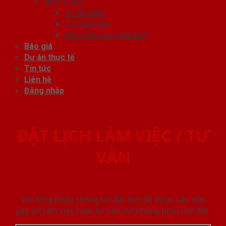
NỘI THẤT
Tủ Kệ Bếp
Tủ Quần Áo
Phụ kiện cửa nhà tắm
Báo giá
Dự án thực tế
Tin tức
Liên hệ
Đăng nhập
ĐẶT LỊCH LÀM VIỆC / TƯ
VẤN
Vui lòng nhập thông tin đặt lịch để được sắp xếp
gặp gỡ làm việc hoăc tư vấn mà không phải chờ đợi.