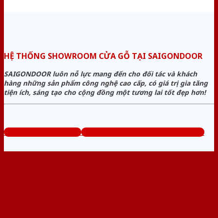
HỆ THỐNG SHOWROOM CỬA GỖ TẠI SAIGONDOOR
SAIGONDOOR luôn nỗ lực mang đến cho đối tác và khách
hàng những sản phẩm công nghệ cao cấp, có giá trị gia tăng
tiện ích, sáng tạo cho cộng đồng một tương lai tốt đẹp hơn!
www.bancuagodep.com
Tổng đài tư vấn miễn phí: 0824.400.400