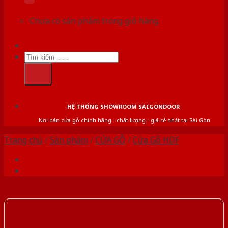
Chưa có sản phẩm trong giỏ hàng.
Tìm
kiếm:
HỆ THỐNG SHOWROOM SAIGONDOOR
Nơi bán cửa gỗ chính hãng - chất lượng - giá rẻ nhất tại Sài Gòn
Trang chủ
/
Sản phẩm
/
CỬA GỖ
/
Cửa Gỗ HDF