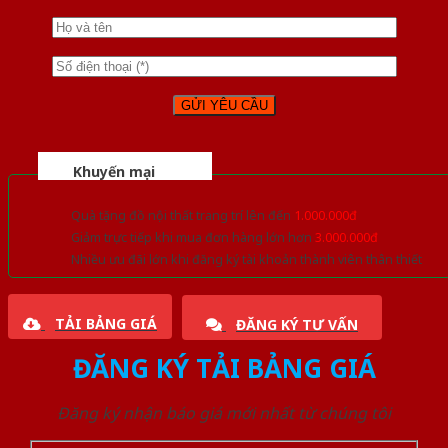
Khuyến mại
Quà tặng đồ nội thất trang trí lên đến
1.000.000đ
Giảm trực tiếp khi mua đơn hàng lớn hơn
3.000.000đ
Nhiều ưu đãi lớn khi đăng ký tài khoản thành viên thân thiết
TẢI BẢNG GIÁ
ĐĂNG KÝ TƯ VẤN
ĐĂNG KÝ TẢI BẢNG GIÁ
Đăng ký nhận báo giá mới nhất từ chúng tôi