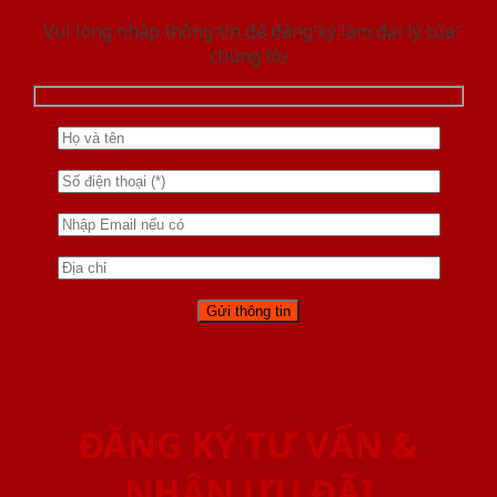
Vui lòng nhập thông tin để đăng ký làm đại lý của
chúng tôi
ĐĂNG KÝ TƯ VẤN &
NHẬN ƯU ĐÃI