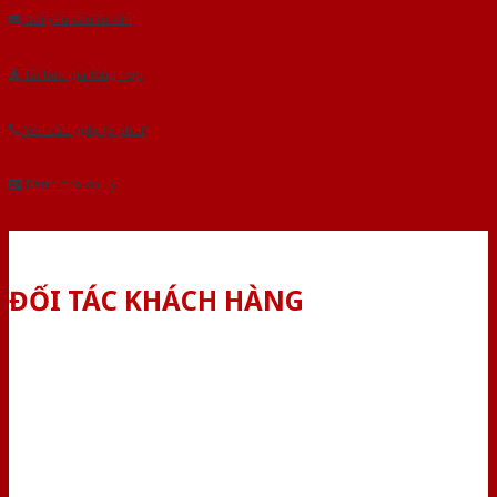
Gửi yêu cầu tư vấn
Tải báo giá tổng hợp
Yêu cầu gọi lại (3 phút)
Dành cho đại lý
ĐỐI TÁC KHÁCH HÀNG