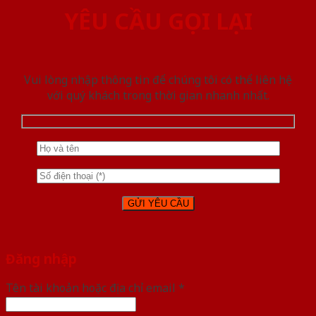
YÊU CẦU GỌI LẠI
Vui lòng nhập thông tin để chúng tôi có thể liên hệ
với quý khách trong thời gian nhanh nhất.
Đăng nhập
Tên tài khoản hoặc địa chỉ email
*