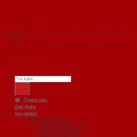
SaigonDoor™
- Hệ thống Showroom cửa gỗ đẹp hàng đầu
Việt Nam
Copyright ⓒ 2016 – 2026 SaigonDoor™ - www.bancuagodep.com | Đơn
vị chủ quản SaigonDoor
Tìm
kiếm:
Trang chủ
Giới thiệu
Sản phẩm
CỬA CHỐNG CHÁY
Cửa Gỗ Chống Cháy
Cửa nhôm vân gỗ