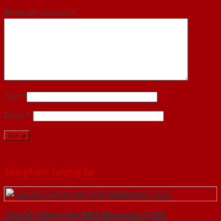
Nhận xét của bạn
*
Tên
*
Email
*
Sản phẩm tương tự
Cửa Gỗ Chống Cháy MDF Melamine 1-SGD