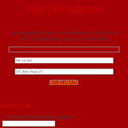
YÊU CẦU GỌI LẠI
Vui lòng nhập thông tin để chúng tôi có thể liên hệ
với quý khách trong thời gian nhanh nhất.
Đăng nhập
Tên tài khoản hoặc địa chỉ email
*