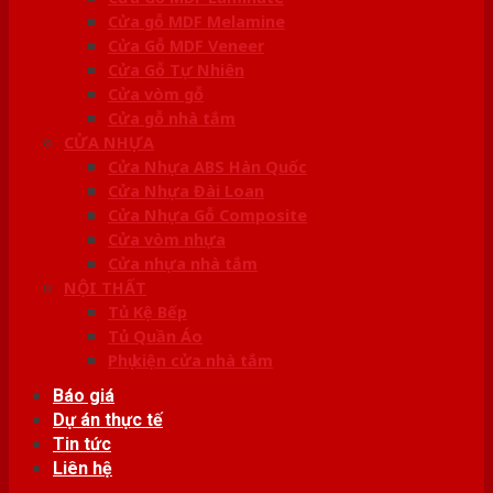
Cửa gỗ MDF Melamine
Cửa Gỗ MDF Veneer
Cửa Gỗ Tự Nhiên
Cửa vòm gỗ
Cửa gỗ nhà tắm
CỬA NHỰA
Cửa Nhựa ABS Hàn Quốc
Cửa Nhựa Đài Loan
Cửa Nhựa Gỗ Composite
Cửa vòm nhựa
Cửa nhựa nhà tắm
NỘI THẤT
Tủ Kệ Bếp
Tủ Quần Áo
Phụ kiện cửa nhà tắm
Báo giá
Dự án thực tế
Tin tức
Liên hệ