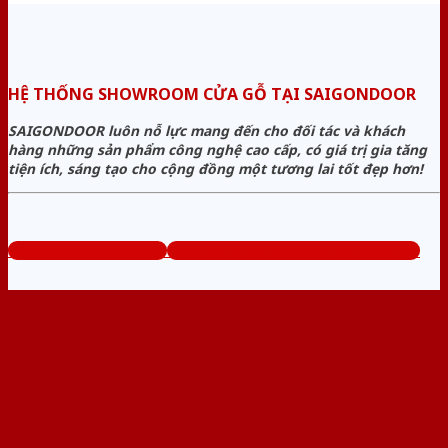
HỆ THỐNG SHOWROOM CỬA GỖ TẠI SAIGONDOOR
SAIGONDOOR luôn nỗ lực mang đến cho đối tác và khách
hàng những sản phẩm công nghệ cao cấp, có giá trị gia tăng
tiện ích, sáng tạo cho cộng đồng một tương lai tốt đẹp hơn!
www.bancuagodep.com
Tổng đài tư vấn miễn phí: 0824.400.400