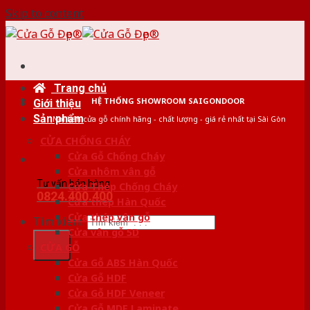
Skip to content
Trang chủ
HỆ THỐNG SHOWROOM SAIGONDOOR
Giới thiệu
Sản phẩm
Nơi bán cửa gỗ chính hãng - chất lượng - giá rẻ nhất tại Sài Gòn
CỬA CHỐNG CHÁY
Cửa Gỗ Chống Cháy
Cửa nhôm vân gỗ
Tư vấn bán hàng
Cửa Thép Chống Cháy
0824.400.400
Cửa thép Hàn Quốc
Cửa thép vân gỗ
Tìm kiếm:
Cửa vân gỗ 5D
CỬA GỖ
Cửa Gỗ ABS Hàn Quốc
Cửa Gỗ HDF
Cửa Gỗ HDF Veneer
Cửa Gỗ MDF Laminate