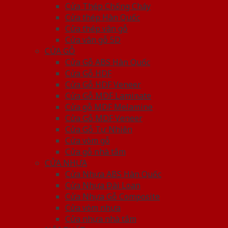
Cửa Thép Chống Cháy
Cửa thép Hàn Quốc
Cửa thép vân gỗ
Cửa vân gỗ 5D
CỬA GỖ
Cửa Gỗ ABS Hàn Quốc
Cửa Gỗ HDF
Cửa Gỗ HDF Veneer
Cửa Gỗ MDF Laminate
Cửa gỗ MDF Melamine
Cửa Gỗ MDF Veneer
Cửa Gỗ Tự Nhiên
Cửa vòm gỗ
Cửa gỗ nhà tắm
CỬA NHỰA
Cửa Nhựa ABS Hàn Quốc
Cửa Nhựa Đài Loan
Cửa Nhựa Gỗ Composite
Cửa vòm nhựa
Cửa nhựa nhà tắm