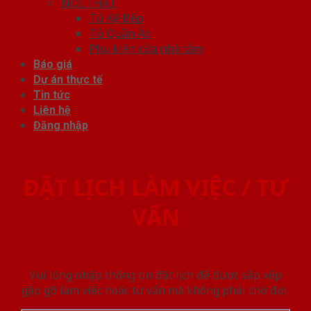
NỘI THẤT
Tủ Kệ Bếp
Tủ Quần Áo
Phụ kiện cửa nhà tắm
Báo giá
Dự án thực tế
Tin tức
Liên hệ
Đăng nhập
ĐẶT LỊCH LÀM VIỆC / TƯ
VẤN
Vui lòng nhập thông tin đặt lịch để được sắp xếp
gặp gỡ làm việc hoăc tư vấn mà không phải chờ đợi.