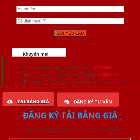
Khuyến mại
Quà tặng đồ nội thất trang trí lên đến
1.000.000đ
Giảm trực tiếp khi mua đơn hàng lớn hơn
3.000.000đ
Nhiều ưu đãi lớn khi đăng ký tài khoản thành viên thân thiết
TẢI BẢNG GIÁ
ĐĂNG KÝ TƯ VẤN
ĐĂNG KÝ TẢI BẢNG GIÁ
Đăng ký nhận báo giá mới nhất từ chúng tôi