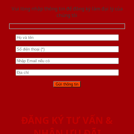
Vui lòng nhập thông tin để đăng ký làm đại lý của
chúng tôi
ĐĂNG KÝ TƯ VẤN &
NHẬN ƯU ĐÃI