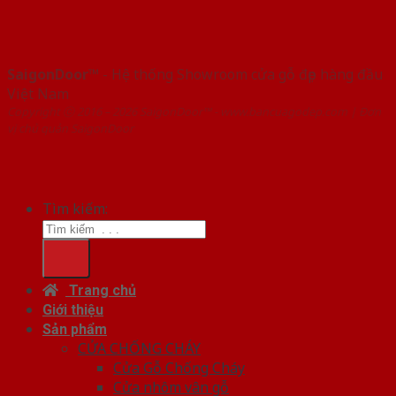
SaigonDoor™
- Hệ thống Showroom cửa gỗ đẹp hàng đầu
Việt Nam
Copyright ⓒ 2016 – 2026 SaigonDoor™ - www.bancuagodep.com | Đơn
vị chủ quản SaigonDoor
Tìm kiếm:
Trang chủ
Giới thiệu
Sản phẩm
CỬA CHỐNG CHÁY
Cửa Gỗ Chống Cháy
Cửa nhôm vân gỗ