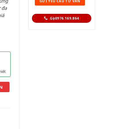
hững
 đa
iá
Gọi 0976.169.864
hiết
N