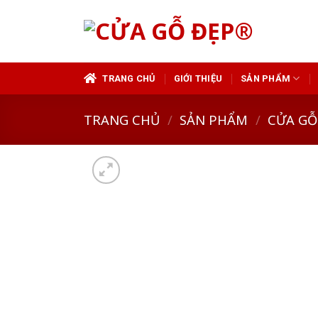
Skip
to
content
TRANG CHỦ
GIỚI THIỆU
SẢN PHẨM
TRANG CHỦ
/
SẢN PHẨM
/
CỬA GỖ