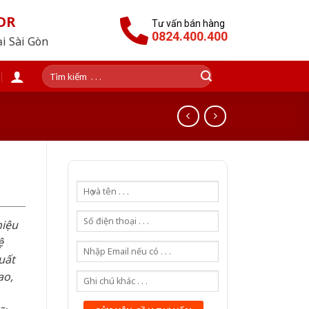
OR
Tư vấn bán hàng
0824.400.400
ại Sài Gòn
Tìm
kiếm:
hiệu
ệ
uất
ao,