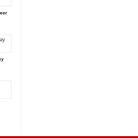
eer
ay