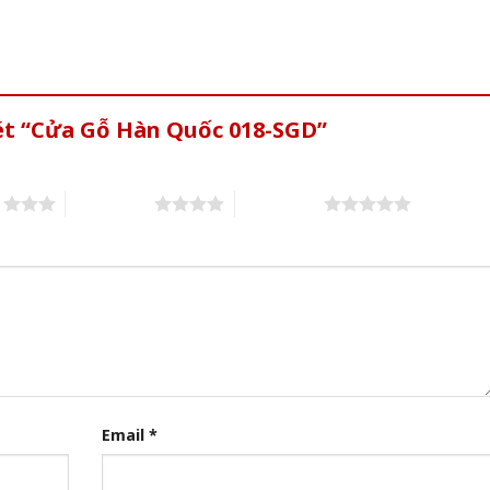
xét “Cửa Gỗ Hàn Quốc 018-SGD”
s
4 of 5 stars
5 of 5 stars
Email
*