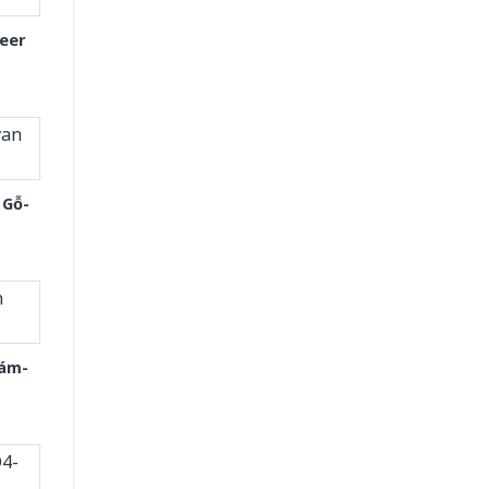
eer
 Gỗ-
Xám-