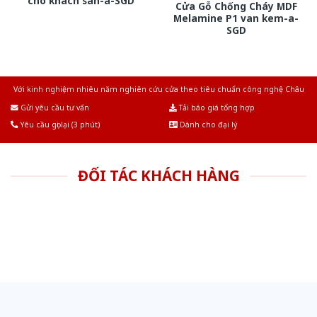
cho khach san-a-SGD
Cửa Gỗ Chống Cháy MDF
Melamine P1 van kem-a-
SGD
Với kinh nghiệm nhiêu năm nghiên cứu cửa theo tiêu chuẩn công nghệ Châu
Âu.Chúng tôi tự tin là nhà sản xuất & cung cấp hàng đầu tại Việt Nam!
Gửi yêu cầu tư vấn
Tải báo giá tổng hợp
Yêu cầu gọi lại (3 phút)
Dành cho đại lý
ĐỐI TÁC KHÁCH HÀNG