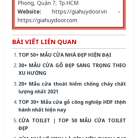
Phong, Quận 7, Tp.HCM
Website:
https://giahuydoor.vn
–
https://giahuydoor.com
BÀI VIẾT LIÊN QUAN
TOP 50+ MẪU CỬA NHÀ ĐẸP HIỆN ĐẠI
30+ MẪU CỬA GỖ ĐẸP SANG TRỌNG THEO
XU HƯỚNG
20+ Mẫu cửa thoát hiểm chống cháy chất
lượng nhất 2021
TOP 30+ Mẫu cửa gỗ công nghiệp HDF thịnh
hành nhất hiện nay
CỬA TOILET | TOP 50 MẪU CỬA TOILET
ĐẸP