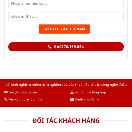
Gọi 0976.169.864
Với kinh nghiệm nhiêu năm nghiên cứu cửa theo tiêu chuẩn công nghệ Châu
Âu.Chúng tôi tự tin là nhà sản xuất & cung cấp hàng đầu tại Việt Nam!
Gửi yêu cầu tư vấn
Tải báo giá tổng hợp
Yêu cầu gọi lại (3 phút)
Dành cho đại lý
ĐỐI TÁC KHÁCH HÀNG