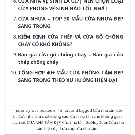
CỬA NHÀ VỆ SINH LÀ GÌ?| NÊN CHỌN LOẠI
CỬA PHÒNG VỆ SINH NÀO TỐT NHẤT
CỬA NHỰA – TOP 30 MẪU CỬA NHỰA ĐẸP
SANG TRỌNG
KIỂM ĐỊNH CỬA THÉP VÀ CỬA GỖ CHỐNG
CHÁY CÓ KHÓ KHÔNG?
Báo giá cửa gỗ chống cháy – Báo giá cửa
thép chống cháy
TỔNG HỢP 40+ MẪU CỬA PHÒNG TẮM ĐẸP
SANG TRỌNG THEO XU HƯỚNG HIỆN ĐẠI
This entry was posted in
Tin tức
and tagged
Cửa nhà tắm bền
bỉ
,
Cửa nhà tắm chất lượng cao
,
Cửa nhà tắm cho không gian
sạch sẽ
,
CỬA NHÀ TẮM ĐẸP
,
Cửa nhà tắm GiaHuyDoor
,
Cửa nhà
tắm hiện đại
,
Lựa chọn cửa nhà tắm
.