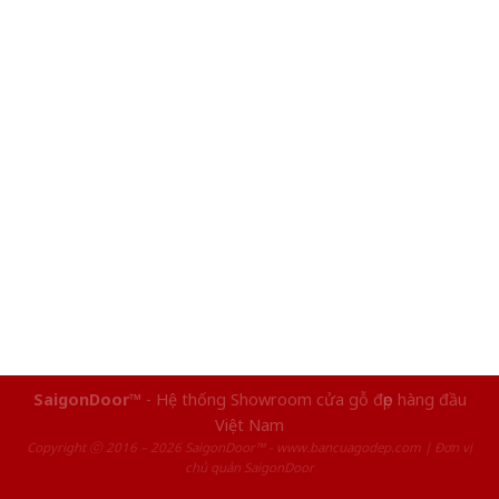
SaigonDoor™
- Hệ thống Showroom cửa gỗ đẹp hàng đầu
Việt Nam
Copyright ⓒ 2016 – 2026 SaigonDoor™ - www.bancuagodep.com | Đơn vị
chủ quản SaigonDoor