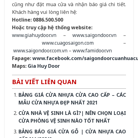
cũng như đặt mua cửa và nhận báo giá chi tiết.
Khách hàng vui lòng liên hệ:
Hotline:
0886.500.500
Hoặc truy cập hệ thống website:
www.
giahuydoor.vn
–
www.saigondoor.vn
–
www.cuagosaigon.com
–
www.saigondoor.com.vn
–
www.famidoor.vn
Fapage:
www.facebook.com/saigondoorcuanhuac
Maps:
Gia Huy Door
BÀI VIẾT LIÊN QUAN
BẢNG GIÁ CỬA NHỰA CỬA CAO CẤP – CÁC
MẪU CỬA NHỰA ĐẸP NHẤT 2021
CỬA NHÀ VỆ SINH LÀ GÌ?| NÊN CHỌN LOẠI
CỬA PHÒNG VỆ SINH NÀO TỐT NHẤT
BẢNG BÁO GIÁ CỬA GỖ | CỬA NHỰA CAO