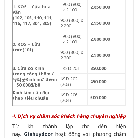
900 (800)
1. KOS –
Cửa hoa
2.850.000
x 2.100
văn
(102, 105, 110, 111,
900 (800) x
2.950.000
116, 117, 301, 305)
2.200
900 (800)
2.800.000
x 2.100
2. KOS – Cửa
trơn
(101)
900 (800) x
2.900.000
2.200
3. Cửa có kính
KSD 201
350.000
trong cộng thêm /
KSD 202
유리문
Kính mờ thêm
450.000
(203)
+ 50.000đ/bộ
Kính làm cân đối
KSD 206
500.000
theo tiêu chuẩn
(204)
4. Dịch vụ chăm sóc khách hàng chuyên nghiệp
Từ khi thành lập cho đến hiện
nay,
Giahuydoor
hoạt động với phương châm