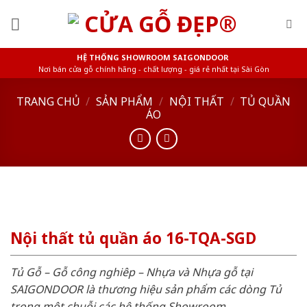
Skip
to
content
HỆ THỐNG SHOWROOM SAIGONDOOR
Nơi bán cửa gỗ chính hãng - chất lượng - giá rẻ nhất tại Sài Gòn
TRANG CHỦ
/
SẢN PHẨM
/
NỘI THẤT
/
TỦ QUẦN
ÁO
Nội thất tủ quần áo 16-TQA-SGD
Tủ Gỗ – Gỗ công nghiêp – Nhựa và Nhựa gỗ tại
SAIGONDOOR là thương hiệu sản phẩm các dòng Tủ
trong một chuỗi các hệ thống Showroom