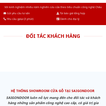
Với kinh nghiệm nhiêu năm nghiên cứu cửa theo tiêu chuẩn công nghệ Châu
Âu.Chúng tôi tự tin là nhà sản xuất & cung cấp hàng đầu tại Việt Nam!
Gửi yêu cầu tư vấn
Tải báo giá tổng hợp
Yêu cầu gọi lại (3 phút)
Dành cho đại lý
ĐỐI TÁC KHÁCH HÀNG
HỆ THỐNG SHOWROOM CỬA GỖ TẠI SAIGONDOOR
SAIGONDOOR luôn nỗ lực mang đến cho đối tác và khách
hàng những sản phẩm công nghệ cao cấp, có giá trị gia