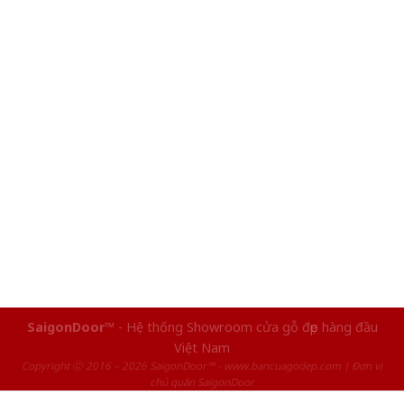
SaigonDoor™
- Hệ thống Showroom cửa gỗ đẹp hàng đầu
Việt Nam
Copyright ⓒ 2016 – 2026 SaigonDoor™ - www.bancuagodep.com | Đơn vị
chủ quản SaigonDoor