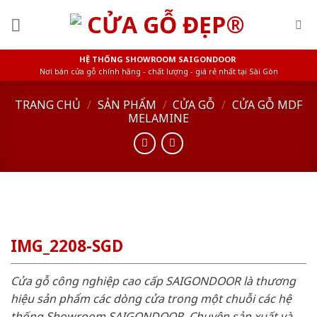
Skip
to
content
HỆ THỐNG SHOWROOM SAIGONDOOR
Nơi bán cửa gỗ chính hãng - chất lượng - giá rẻ nhất tại Sài Gòn
TRANG CHỦ
/
SẢN PHẨM
/
CỬA GỖ
/
CỬA GỖ MDF
MELAMINE
IMG_2208-SGD
Cửa gỗ công nghiệp cao cấp SAIGONDOOR là thương
hiệu sản phẩm các dòng cửa trong một chuỗi các hệ
thống Showroom SAIGONDOOR. Chuyên sản xuất và