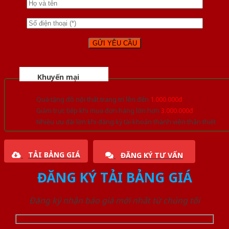
Khuyến mại
Quà tặng đồ nội thất trang trí lên đến
1.000.000đ
Giảm trực tiếp khi mua đơn hàng lớn hơn
3.000.000đ
Nhiều ưu đãi lớn khi đăng ký tài khoản thành viên thân thiết
TẢI BẢNG GIÁ
ĐĂNG KÝ TƯ VẤN
ĐĂNG KÝ TẢI BẢNG GIÁ
Đăng ký nhận báo giá mới nhất từ chúng tôi