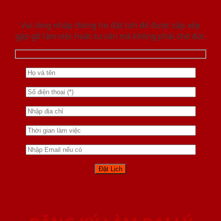
Vui lòng nhập thông tin đặt lịch để được sắp xếp
gặp gỡ làm việc hoăc tư vấn mà không phải chờ đợi.