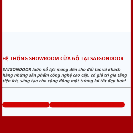
HỆ THỐNG SHOWROOM CỬA GỖ TẠI SAIGONDOOR
SAIGONDOOR luôn nỗ lực mang đến cho đối tác và khách
hàng những sản phẩm công nghệ cao cấp, có giá trị gia tăng
tiện ích, sáng tạo cho cộng đồng một tương lai tốt đẹp hơn!
www.bancuagodep.com
Tổng đài tư vấn miễn phí: 0824.400.400