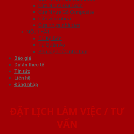
Cửa Nhựa Đài Loan
Cửa Nhựa Gỗ Composite
Cửa vòm nhựa
Cửa nhựa nhà tắm
NỘI THẤT
Tủ Kệ Bếp
Tủ Quần Áo
Phụ kiện cửa nhà tắm
Báo giá
Dự án thực tế
Tin tức
Liên hệ
Đăng nhập
ĐẶT LỊCH LÀM VIỆC / TƯ
VẤN