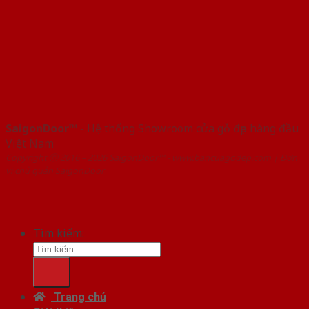
SaigonDoor™
- Hệ thống Showroom cửa gỗ đẹp hàng đầu
Việt Nam
Copyright ⓒ 2016 – 2026 SaigonDoor™ - www.bancuagodep.com | Đơn
vị chủ quản SaigonDoor
Tìm kiếm:
Trang chủ