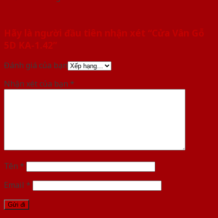
Hãy là người đầu tiên nhận xét “Cửa Vân Gỗ
5D KA-1.42”
Đánh giá của bạn
Nhận xét của bạn
*
Tên
*
Email
*