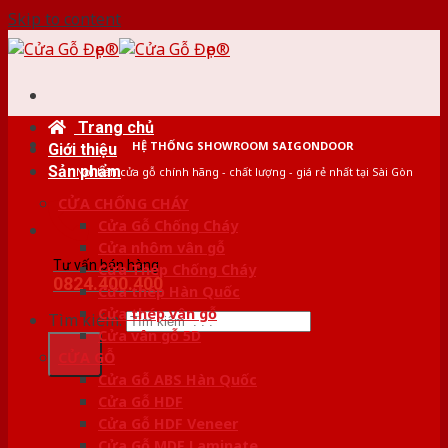
Skip to content
Trang chủ
HỆ THỐNG SHOWROOM SAIGONDOOR
Giới thiệu
Sản phẩm
Nơi bán cửa gỗ chính hãng - chất lượng - giá rẻ nhất tại Sài Gòn
CỬA CHỐNG CHÁY
Cửa Gỗ Chống Cháy
Cửa nhôm vân gỗ
Tư vấn bán hàng
Cửa Thép Chống Cháy
0824.400.400
Cửa thép Hàn Quốc
Cửa thép vân gỗ
Tìm kiếm:
Cửa vân gỗ 5D
CỬA GỖ
Cửa Gỗ ABS Hàn Quốc
Cửa Gỗ HDF
Cửa Gỗ HDF Veneer
Cửa Gỗ MDF Laminate