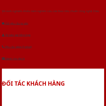
Với kinh nghiệm nhiêu năm nghiên cứu cửa theo tiêu chuẩn công nghệ Châu
Âu.Chúng tôi tự tin là nhà sản xuất & cung cấp hàng đầu tại Việt Nam!
Gửi yêu cầu tư vấn
Tải báo giá tổng hợp
Yêu cầu gọi lại (3 phút)
Dành cho đại lý
ĐỐI TÁC KHÁCH HÀNG