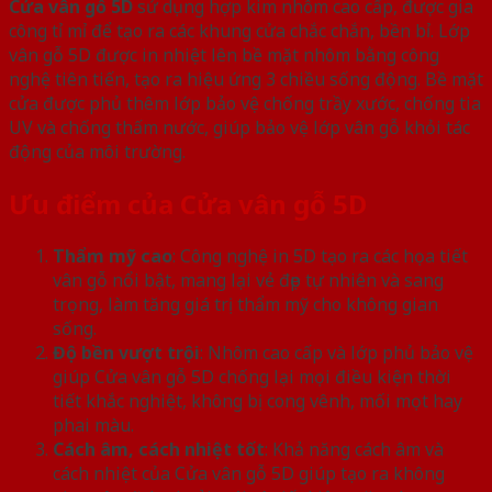
Cửa vân gỗ 5D
sử dụng hợp kim nhôm cao cấp, được gia
công tỉ mỉ để tạo ra các khung cửa chắc chắn, bền bỉ. Lớp
vân gỗ 5D được in nhiệt lên bề mặt nhôm bằng công
nghệ tiên tiến, tạo ra hiệu ứng 3 chiều sống động. Bề mặt
cửa được phủ thêm lớp bảo vệ chống trầy xước, chống tia
UV và chống thấm nước, giúp bảo vệ lớp vân gỗ khỏi tác
động của môi trường.
Ưu điểm của Cửa vân gỗ 5D
Thẩm mỹ cao
: Công nghệ in 5D tạo ra các họa tiết
vân gỗ nổi bật, mang lại vẻ đẹp tự nhiên và sang
trọng, làm tăng giá trị thẩm mỹ cho không gian
sống.
Độ bền vượt trội
: Nhôm cao cấp và lớp phủ bảo vệ
giúp Cửa vân gỗ 5D chống lại mọi điều kiện thời
tiết khắc nghiệt, không bị cong vênh, mối mọt hay
phai màu.
Cách âm, cách nhiệt tốt
: Khả năng cách âm và
cách nhiệt của Cửa vân gỗ 5D giúp tạo ra không