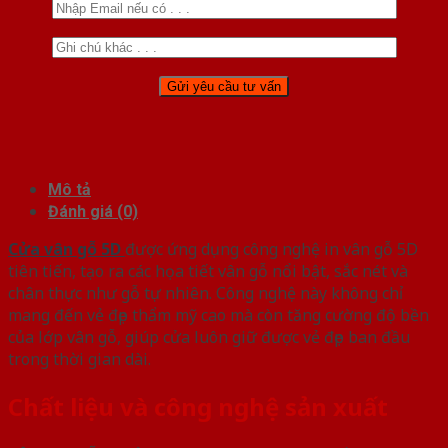
Mô tả
Đánh giá (0)
Cửa vân gỗ 5D
được ứng dụng công nghệ in vân gỗ 5D
tiên tiến, tạo ra các họa tiết vân gỗ nổi bật, sắc nét và
chân thực như gỗ tự nhiên. Công nghệ này không chỉ
mang đến vẻ đẹp thẩm mỹ cao mà còn tăng cường độ bền
của lớp vân gỗ, giúp cửa luôn giữ được vẻ đẹp ban đầu
trong thời gian dài.
Chất liệu và công nghệ sản xuất