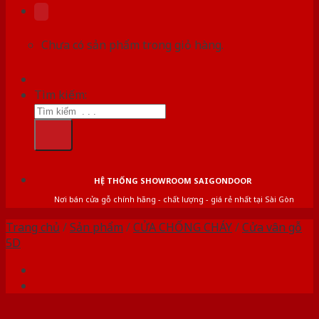
Chưa có sản phẩm trong giỏ hàng.
Tìm kiếm:
HỆ THỐNG SHOWROOM SAIGONDOOR
Nơi bán cửa gỗ chính hãng - chất lượng - giá rẻ nhất tại Sài Gòn
Trang chủ
/
Sản phẩm
/
CỬA CHỐNG CHÁY
/
Cửa vân gỗ
5D