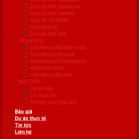
Cửa gỗ MDF Melamine
Cửa Gỗ MDF Veneer
Cửa Gỗ Tự Nhiên
Cửa vòm gỗ
Cửa gỗ nhà tắm
CỬA NHỰA
Cửa Nhựa ABS Hàn Quốc
Cửa Nhựa Đài Loan
Cửa Nhựa Gỗ Composite
Cửa vòm nhựa
Cửa nhựa nhà tắm
NỘI THẤT
Tủ Kệ Bếp
Tủ Quần Áo
Phụ kiện cửa nhà tắm
Báo giá
Dự án thực tế
Tin tức
Liên hệ