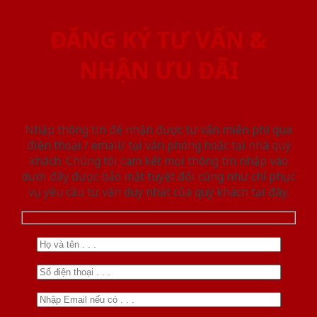
ĐĂNG KÝ TƯ VẤN &
NHẬN ƯU ĐÃI
Nhập thông tin để nhận được tư vấn miễn phí qua
điện thoại / email/ tại văn phòng hoặc tại nhà quý
khách. Chúng tôi cam kết mọi thông tin nhập vào
dưới đây được bảo mật tuyệt đối cũng như chỉ phục
vụ yêu cầu tư vấn duy nhất của quý khách tại đây.