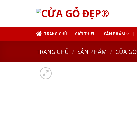
Skip
to
content
TRANG CHỦ
GIỚI THIỆU
SẢN PHẨM
TRANG CHỦ
/
SẢN PHẨM
/
CỬA GỖ