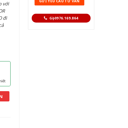
 với
OR
 đi
Gọi 0976.169.864
cả
hiết
N