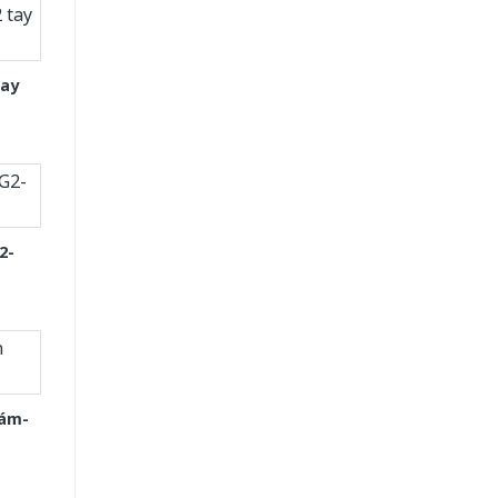
tay
2-
Xám-