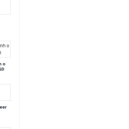
h o
GD
eer