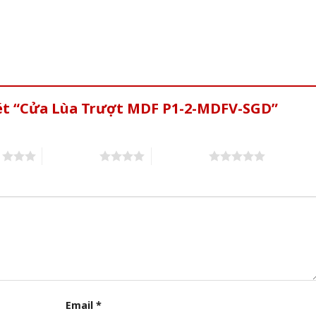
xét “Cửa Lùa Trượt MDF P1-2-MDFV-SGD”
s
4 of 5 stars
5 of 5 stars
Email
*