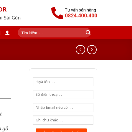
OR
Tư vấn bán hàng
0824.400.400
ại Sài Gòn
Tìm
kiếm:
t
a gỗ