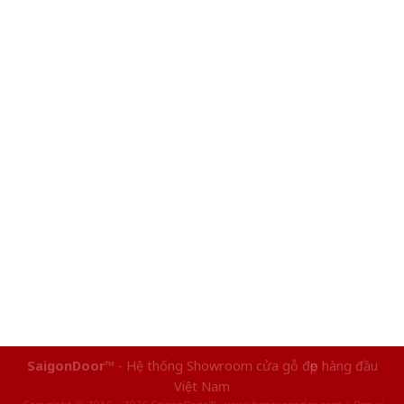
SaigonDoor™
- Hệ thống Showroom cửa gỗ đẹp hàng đầu
Việt Nam