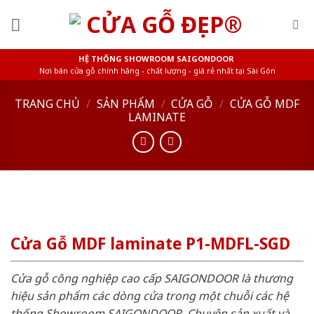
Skip
to
content
HỆ THỐNG SHOWROOM SAIGONDOOR
Nơi bán cửa gỗ chính hãng - chất lượng - giá rẻ nhất tại Sài Gòn
TRANG CHỦ
/
SẢN PHẨM
/
CỬA GỖ
/
CỬA GỖ MDF
LAMINATE
Cửa Gỗ MDF laminate P1-MDFL-SGD
Cửa gỗ công nghiệp cao cấp SAIGONDOOR là thương
hiệu sản phẩm các dòng cửa trong một chuỗi các hệ
thống Showroom SAIGONDOOR. Chuyên sản xuất và