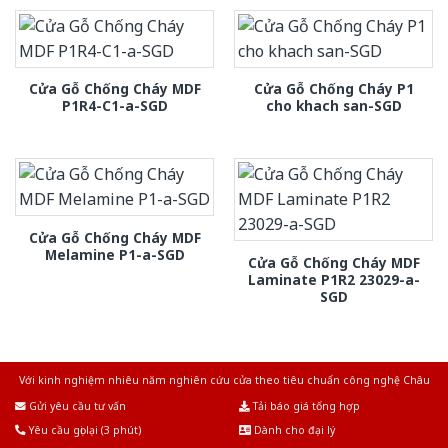
Cửa Gỗ Chống Cháy MDF
Cửa Gỗ Chống Cháy P1
P1R4-C1-a-SGD
cho khach san-SGD
Cửa Gỗ Chống Cháy MDF
Melamine P1-a-SGD
Cửa Gỗ Chống Cháy MDF
Laminate P1R2 23029-a-
SGD
Với kinh nghiệm nhiêu năm nghiên cứu cửa theo tiêu chuẩn công nghệ Châu
Âu.Chúng tôi tự tin là nhà sản xuất & cung cấp hàng đầu tại Việt Nam!
Gửi yêu cầu tư vấn
Tải báo giá tổng hợp
Yêu cầu gọi lại (3 phút)
Dành cho đại lý