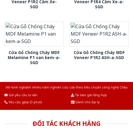
Veneer P1R2 Căm Xe-
Veneer P1R4 Căm Xe-a-
SGD
SGD
Cửa Gỗ Chống Cháy MDF
Cửa Gỗ Chống Cháy MDF
Melamine P1 van kem-a-
Veneer P1R2 ASH-a-SGD
SGD
Với kinh nghiệm nhiêu năm nghiên cứu cửa theo tiêu chuẩn công nghệ Châu
Âu.Chúng tôi tự tin là nhà sản xuất & cung cấp hàng đầu tại Việt Nam!
Gửi yêu cầu tư vấn
Tải báo giá tổng hợp
Yêu cầu gọi lại (3 phút)
Dành cho đại lý
ĐỐI TÁC KHÁCH HÀNG