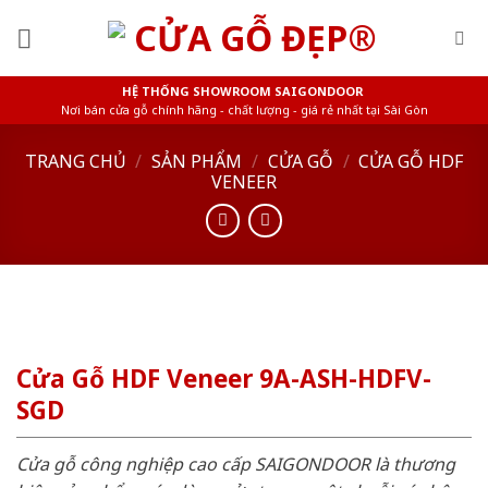
Skip
to
content
HỆ THỐNG SHOWROOM SAIGONDOOR
Nơi bán cửa gỗ chính hãng - chất lượng - giá rẻ nhất tại Sài Gòn
TRANG CHỦ
/
SẢN PHẨM
/
CỬA GỖ
/
CỬA GỖ HDF
VENEER
Cửa Gỗ HDF Veneer 9A-ASH-HDFV-
SGD
Cửa gỗ công nghiệp cao cấp SAIGONDOOR là thương