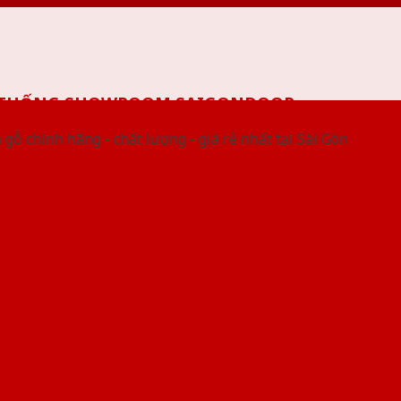
 THỐNG SHOWROOM SAIGONDOOR
gỗ chính hãng - chất lượng - giá rẻ nhất tại Sài Gòn