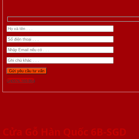
Gọi 0976.169.864
Cửa Gỗ Hàn Quốc 6B-SGD