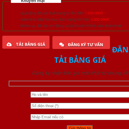
Khuyến mại
Quà tặng đồ nội thất trang trí lên đến
1.000.000đ
Giảm trực tiếp khi mua đơn hàng lớn hơn
3.000.000đ
Nhiều ưu đãi lớn khi đăng ký tài khoản thành viên thân thiết
TẢI BẢNG GIÁ
ĐĂNG KÝ TƯ VẤN
ĐĂN
TẢI BẢNG GIÁ
Đăng ký nhận báo giá mới nhất từ chúng tôi