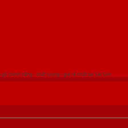
 THỐNG SHOWROOM SAIGONDOOR
gỗ chính hãng - chất lượng - giá rẻ nhất tại Sài Gòn