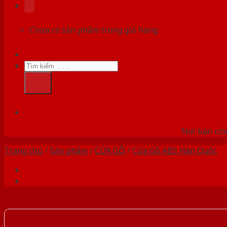
Chưa có sản phẩm trong giỏ hàng.
Tìm
kiếm:
HỆ
Nơi bán cửa 
Trang chủ
/
Sản phẩm
/
CỬA GỖ
/
Cửa Gỗ ABS Hàn Quốc