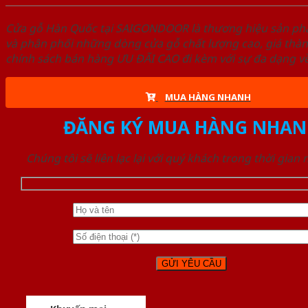
Cửa gỗ Hàn Quốc tại SAIGONDOOR là thương hiệu sản p
và phân phối những dòng cửa gỗ chất lượng cao, giá thà
chính sách bán hàng ƯU ĐÃI CAO đi kèm với sự đa dạng về
MUA HÀNG NHANH
ĐĂNG KÝ MUA HÀNG NHAN
Chúng tôi sẽ liên lạc lại với quý khách trong thời gian