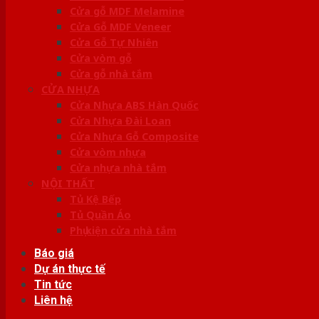
Cửa gỗ MDF Melamine
Cửa Gỗ MDF Veneer
Cửa Gỗ Tự Nhiên
Cửa vòm gỗ
Cửa gỗ nhà tắm
CỬA NHỰA
Cửa Nhựa ABS Hàn Quốc
Cửa Nhựa Đài Loan
Cửa Nhựa Gỗ Composite
Cửa vòm nhựa
Cửa nhựa nhà tắm
NỘI THẤT
Tủ Kệ Bếp
Tủ Quần Áo
Phụ kiện cửa nhà tắm
Báo giá
Dự án thực tế
Tin tức
Liên hệ