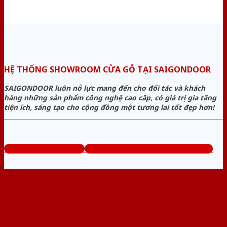
HỆ THỐNG SHOWROOM CỬA GỖ TẠI SAIGONDOOR
SAIGONDOOR luôn nỗ lực mang đến cho đối tác và khách
hàng những sản phẩm công nghệ cao cấp, có giá trị gia tăng
tiện ích, sáng tạo cho cộng đồng một tương lai tốt đẹp hơn!
www.bancuagodep.com
Tổng đài tư vấn miễn phí: 0824.400.400