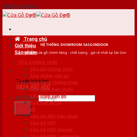
Skip to content
Trang chủ
HỆ THỐNG SHOWROOM SAIGONDOOR
Giới thiệu
Sản phẩm
Nơi bán cửa gỗ chính hãng - chất lượng - giá rẻ nhất tại Sài Gòn
CỬA CHỐNG CHÁY
Cửa Gỗ Chống Cháy
Cửa nhôm vân gỗ
Tư vấn bán hàng
Cửa Thép Chống Cháy
0824.400.400
Cửa thép Hàn Quốc
Cửa thép vân gỗ
Tìm kiếm:
Cửa vân gỗ 5D
CỬA GỖ
Cửa Gỗ ABS Hàn Quốc
Cửa Gỗ HDF
Cửa Gỗ HDF Veneer
Cửa Gỗ MDF Laminate