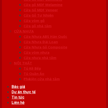
Cửa gỗ MDF Melamine
Cửa Gỗ MDF Veneer
Cửa Gỗ Tự Nhiên
Cửa vòm gỗ
Cửa gỗ nhà tắm
CỬA NHỰA
Cửa Nhựa ABS Hàn Quốc
Cửa Nhựa Đài Loan
Cửa Nhựa Gỗ Composite
Cửa vòm nhựa
Cửa nhựa nhà tắm
NỘI THẤT
Tủ Kệ Bếp
Tủ Quần Áo
Phụ kiện cửa nhà tắm
Báo giá
Dự án thực tế
Tin tức
Liên hệ