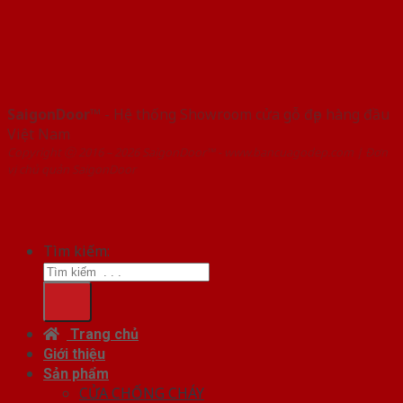
SaigonDoor™
- Hệ thống Showroom cửa gỗ đẹp hàng đầu
Việt Nam
Copyright ⓒ 2016 – 2026 SaigonDoor™ - www.bancuagodep.com | Đơn
vị chủ quản SaigonDoor
Tìm kiếm:
Trang chủ
Giới thiệu
Sản phẩm
CỬA CHỐNG CHÁY