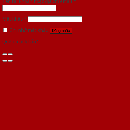
Tên tài khoản hoặc địa chỉ email
*
Mật khẩu
*
Ghi nhớ mật khẩu
Đăng nhập
Quên mật khẩu?