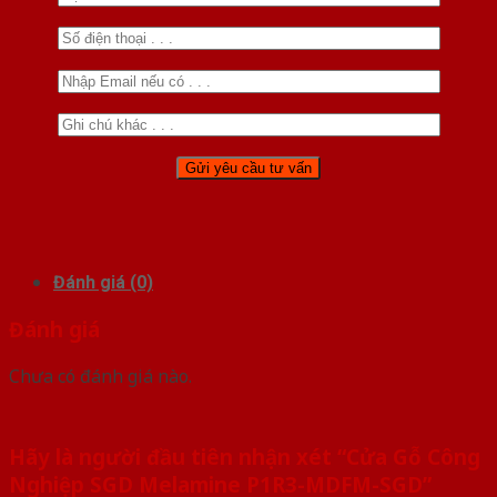
Đánh giá (0)
Đánh giá
Chưa có đánh giá nào.
Hãy là người đầu tiên nhận xét “Cửa Gỗ Công
Nghiệp SGD Melamine P1R3-MDFM-SGD”