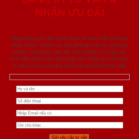
NHẬN ƯU ĐÃI
Nhập thông tin để nhận được tư vấn miễn phí qua
điện thoại / email/ tại văn phòng hoặc tại nhà quý
khách. Chúng tôi cam kết mọi thông tin nhập vào
dưới đây được bảo mật tuyệt đối cũng như chỉ phục
vụ yêu cầu tư vấn duy nhất của quý khách tại đây.