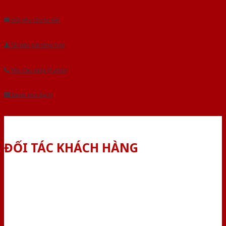
Âu.Chúng tôi tự tin là nhà sản xuất & cung cấp hàng đầu tại Việt Nam!
Gửi yêu cầu tư vấn
Tải báo giá tổng hợp
Yêu cầu gọi lại (3 phút)
Dành cho đại lý
ĐỐI TÁC KHÁCH HÀNG