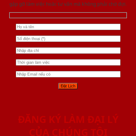
gặp gỡ làm việc hoăc tư vấn mà không phải chờ đợi.
ĐĂNG KÝ LÀM ĐẠI LÝ
CỦA CHÚNG TÔI