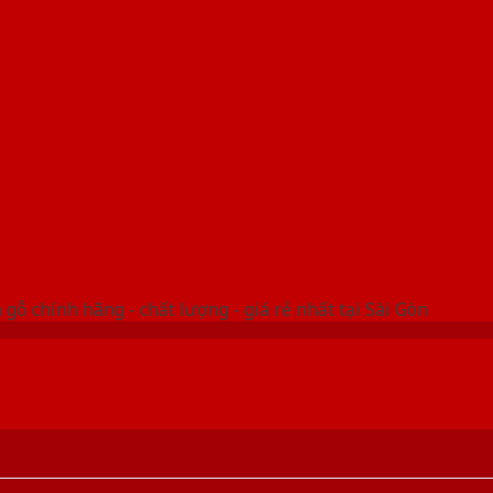
 THỐNG SHOWROOM SAIGONDOOR
gỗ chính hãng - chất lượng - giá rẻ nhất tại Sài Gòn