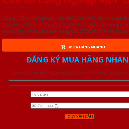
Cửa gỗ công nghiệp cao cấp SAIGONDOOR là thương hiệ
sản xuất và phân phối những dòng cửa gỗ công nghiệp ch
có những chính sách bán hàng ƯU ĐÃI CAO đi kèm với sự đ
MUA HÀNG NHANH
ĐĂNG KÝ MUA HÀNG NHAN
Chúng tôi sẽ liên lạc lại với quý khách trong thời gian