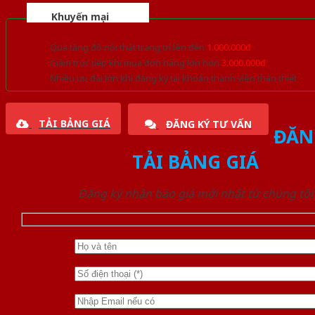
Khuyến mại
Quà tặng đồ nội thất trang trí lên đến
1.000.000đ
Giảm trực tiếp khi mua đơn hàng lớn hơn
3.000.000đ
Nhiều ưu đãi lớn khi đăng ký tài khoản thành viên thân thiết
TẢI BẢNG GIÁ
ĐĂNG KÝ TƯ VẤN
ĐĂN
TẢI BẢNG GIÁ
Đăng ký nhận báo giá mới nhất từ chúng tôi