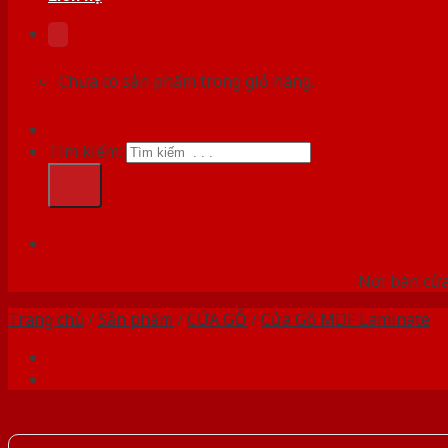
Chưa có sản phẩm trong giỏ hàng.
Tìm kiếm:
HỆ
Nơi bán cửa 
Trang chủ
/
Sản phẩm
/
CỬA GỖ
/
Cửa Gỗ MDF Laminate