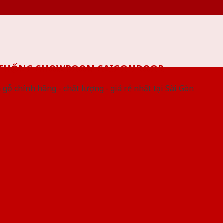
 THỐNG SHOWROOM SAIGONDOOR
gỗ chính hãng - chất lượng - giá rẻ nhất tại Sài Gòn