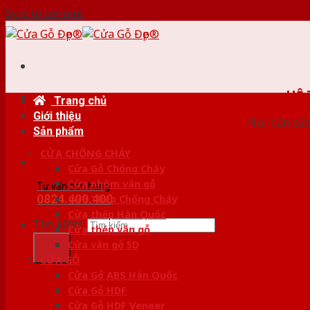
Skip to content
HỆ
Trang chủ
Giới thiệu
Nơi bán cửa 
Sản phẩm
CỬA CHỐNG CHÁY
Cửa Gỗ Chống Cháy
Cửa nhôm vân gỗ
Tư vấn bán hàng
0824.400.400
Cửa Thép Chống Cháy
Cửa thép Hàn Quốc
Tìm kiếm:
Cửa thép vân gỗ
Cửa vân gỗ 5D
CỬA GỖ
Cửa Gỗ ABS Hàn Quốc
Cửa Gỗ HDF
Cửa Gỗ HDF Veneer