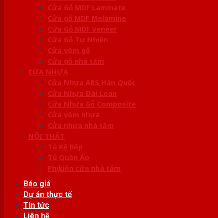
Cửa Gỗ MDF Laminate
Cửa gỗ MDF Melamine
Cửa Gỗ MDF Veneer
Cửa Gỗ Tự Nhiên
Cửa vòm gỗ
Cửa gỗ nhà tắm
CỬA NHỰA
Cửa Nhựa ABS Hàn Quốc
Cửa Nhựa Đài Loan
Cửa Nhựa Gỗ Composite
Cửa vòm nhựa
Cửa nhựa nhà tắm
NỘI THẤT
Tủ Kệ Bếp
Tủ Quần Áo
Phụ kiện cửa nhà tắm
Báo giá
Dự án thực tế
Tin tức
Liên hệ